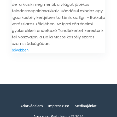
de a kicsik megmentik a világot játékos
feladatmegoldásaikkal? Ráadásul mindez egy
igazi kastély kertjében történik, az Egri – Bükkalja
varázslatos zöldjében. Az igazi történelmi
gyökerekkel rendelkező Tündérkertet kerestünk
fel Noszvajon, a De la Motte kastély szoros
szomszédságában.
bővebben
Adatvédelem
Impresszum
Médiaajánlat
Amazonz Webdesign @ 2026