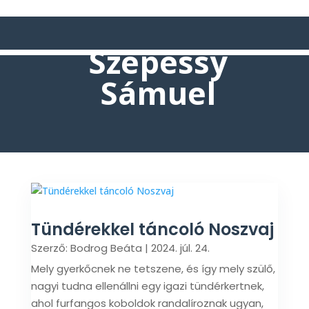
Szepessy
Sámuel
Tündérekkel táncoló Noszvaj
Szerző:
Bodrog Beáta
|
2024. júl. 24.
Mely gyerkőcnek ne tetszene, és így mely szülő,
nagyi tudna ellenállni egy igazi tündérkertnek,
ahol furfangos koboldok randalíroznak ugyan,