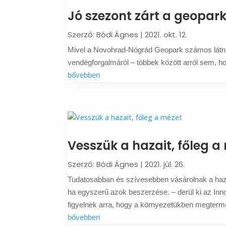
Jó szezont zárt a geopar
Szerző:
Bódi Ágnes
|
2021. okt. 12.
Mivel a Novohrad-Nógrád Geopark számos látniva
vendégforgalmáról – többek között arról sem, ho
bővebben
Vesszük a hazait, főleg a
Szerző:
Bódi Ágnes
|
2021. júl. 26.
Tudatosabban és szívesebben vásárolnak a haza
ha egyszerű azok beszerzése. – derül ki az Inno
figyelnek arra, hogy a környezetükben megtermel
bővebben