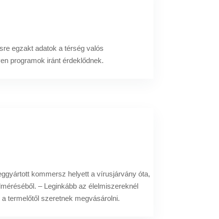
sre egzakt adatok a térség valós
yen programok iránt érdeklődnek.
gyártott kommersz helyett a vírusjárvány óta,
elméréséből. – Leginkább az élelmiszereknél
l a termelőtől szeretnek megvásárolni.