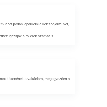
em lehet járdán leparkolni a kölcsönjárművet,
thez igazítják a rollerek számát is.
rintot költenének a vakációra, megegyezően a