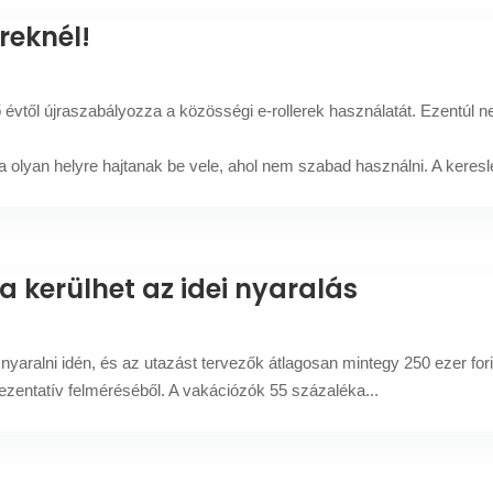
ereknél!
 évtől újraszabályozza a közösségi e-rollerek használatát. Ezentúl n
ha olyan helyre hajtanak be vele, ahol nem szabad használni. A keresle
 kerülhet az idei nyaralás
nyaralni idén, és az utazást tervezők átlagosan mintegy 250 ezer fo
prezentatív felméréséből. A vakációzók 55 százaléka...