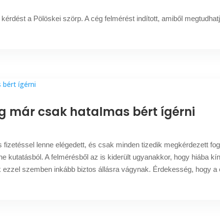
kérdést a Pölöskei szörp. A cég felmérést indított, amiből megtudhat
g már csak hatalmas bért ígérni
 fizetéssel lenne elégedett, és csak minden tizedik megkérdezett foga
line kutatásból. A felmérésből az is kiderült ugyanakkor, hogy hiába kí
ik ezzel szemben inkább biztos állásra vágynak. Érdekesség, hogy a 