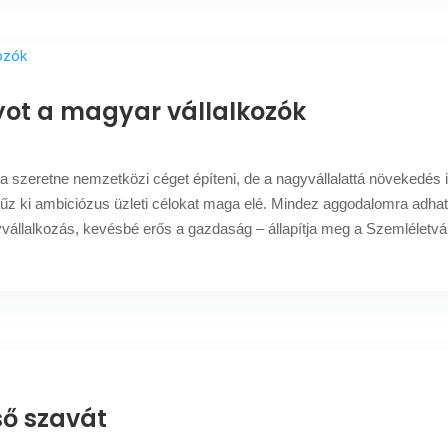
ot a magyar vállalkozók
 szeretne nemzetközi céget építeni, de a nagyvállalattá növekedés i
űz ki ambiciózus üzleti célokat maga elé. Mindez aggodalomra adhat
állalkozás, kevésbé erős a gazdaság – állapítja meg a Szemléletvált
ső szavát