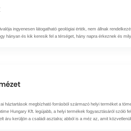
k
lója ingyenesen látogatható geológiai érték, nem állnak rendelkezé
gy hányan és kik keresik fel a térséget, hány napra érkeznek és mil
 mézet
i háztartások megbízható forrásból származó helyi terméket a tömeg
time Hungary Kft. legújabb, a helyi termékek fogyasztásáról szóló f
t áru kerüljön a családi asztalra; abból is a méz az, amit közvetlenü