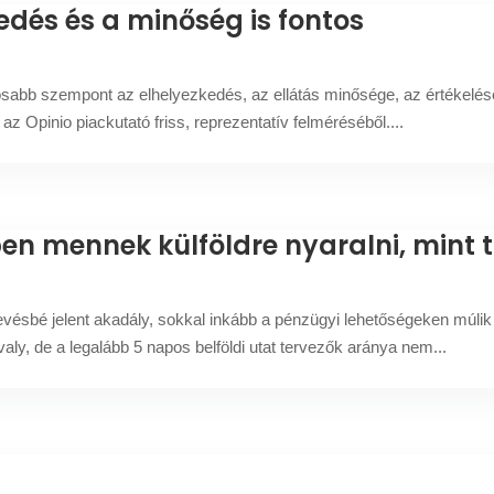
kedés és a minőség is fontos
ntosabb szempont az elhelyezkedés, az ellátás minősége, az értékelé
az Opinio piackutató friss, reprezentatív felméréséből....
en mennek külföldre nyaralni, mint 
evésbé jelent akadály, sokkal inkább a pénzügyi lehetőségeken múlik
y, de a legalább 5 napos belföldi utat tervezők aránya nem...