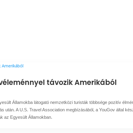
 véleménnyel távozik Amerikából
gyesült Államokba látogató nemzetközi turisták többsége pozitív élm
s után. A U.S. Travel Association megbízásából, a YouGov által készít
tak az Egyesült Államokban.