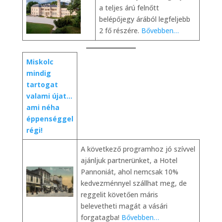
a teljes árú felnőtt
belépőjegy árából legfeljebb
2 fő részére.
Bővebben…
Miskolc
mindig
tartogat
valami újat…
ami néha
éppenséggel
régi!
A következő programhoz jó szívvel
ajánljuk partnerünket, a Hotel
Pannoniát, ahol nemcsak 10%
kedvezménnyel szállhat meg, de
reggelit követően máris
belevetheti magát a vásári
forgatagba!
Bővebben…