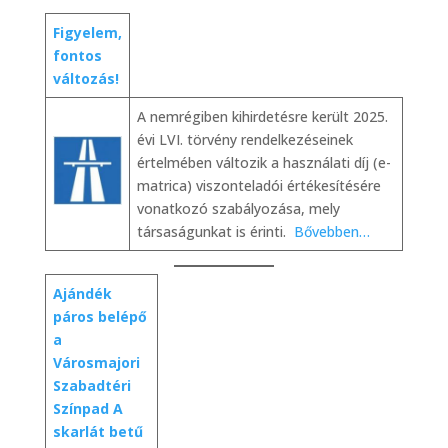
Figyelem,
fontos
változás!
A nemrégiben kihirdetésre került 2025.
évi LVI. törvény rendelkezéseinek
értelmében változik a használati díj (e-
matrica) viszonteladói értékesítésére
vonatkozó szabályozása, mely
társaságunkat is érinti.
Bővebben…
Ajándék
páros belépő
a
Városmajori
Szabadtéri
Színpad A
skarlát betű