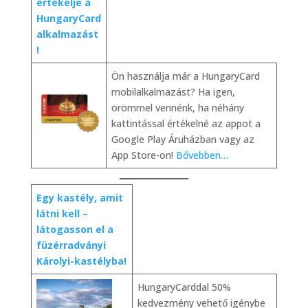
értékelje a
HungaryCard
alkalmazást
!
Ön használja már a HungaryCard
mobilalkalmazást? Ha igen,
örömmel vennénk, ha néhány
kattintással értékelné az appot a
Google Play Áruházban vagy az
App Store-on!
Bővebben…
Egy kastély, amit
látni kell –
látogasson el a
füzérradványi
Károlyi-kastélyba!
HungaryCarddal 50%
kedvezmény vehető igénybe