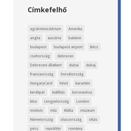
Címkefelhő
agrárminisztérium
Amerika
anglia
ausztria
balaton
budapest
budapest airport
Bécs
csehország
debrecen
Debreceni állatkert
dubai
dubaj
franciaország
horvátország
HungaryCard
hévíz
karantén
kerékpár
kiállítás
koronavírus
kína
Lengyelország
London
miskolc
mtü
Málta
múzeum
Németország
olaszország
oltás
pécs
repülőtér
románia