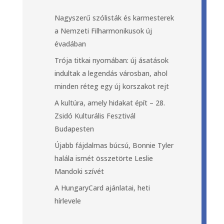
Nagyszerű szólisták és karmesterek
a Nemzeti Filharmonikusok új
évadában
Trója titkai nyomában: új ásatások
indultak a legendás városban, ahol
minden réteg egy új korszakot rejt
A kultúra, amely hidakat épít – 28.
Zsidó Kulturális Fesztivál
Budapesten
Újabb fájdalmas búcsú, Bonnie Tyler
halála ismét összetörte Leslie
Mandoki szívét
A HungaryCard ajánlatai, heti
hírlevele