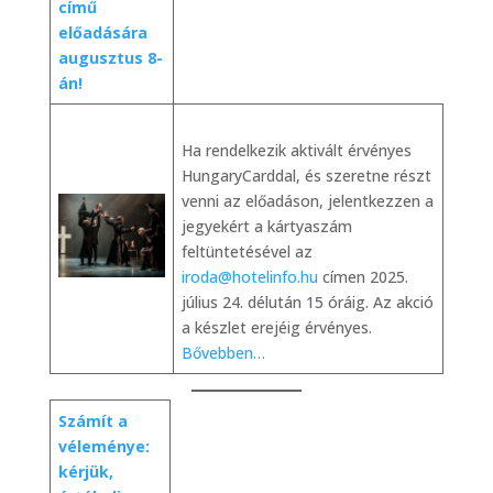
című
előadására
augusztus 8-
án!
Ha rendelkezik aktivált érvényes
HungaryCarddal, és szeretne részt
venni az előadáson, jelentkezzen a
jegyekért a kártyaszám
feltüntetésével az
iroda@hotelinfo.hu
címen 2025.
július 24. délután 15 óráig. Az akció
a készlet erejéig érvényes.
Bővebben…
Számít a
véleménye:
kérjük,