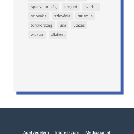
spanyolország
szeged
szerbia
szlovákia
szlovénia
turizmus
törökország
usa
utazás
wizz air
állatkert
Adatvédelem
Impresszum
Médiaajánlat