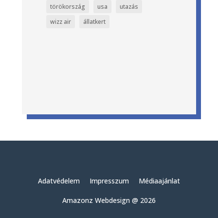
törökország
usa
utazás
wizz air
állatkert
Adatvédelem
Impresszum
Médiaajánlat
Amazonz Webdesign @ 2026