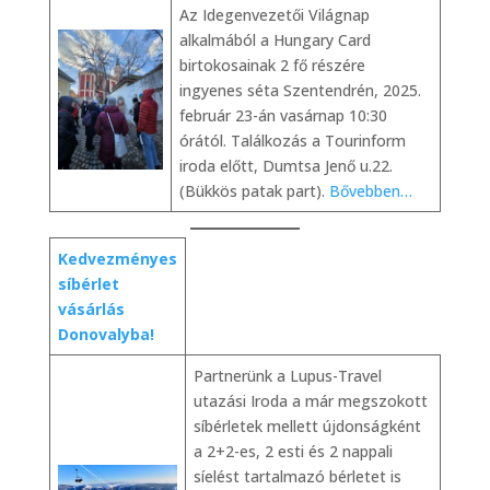
Az Idegenvezetői Világnap
alkalmából a Hungary Card
birtokosainak 2 fő részére
ingyenes séta Szentendrén, 2025.
február 23-án vasárnap 10:30
órától. Találkozás a Tourinform
iroda előtt, Dumtsa Jenő u.22.
(Bükkös patak part).
Bővebben…
Kedvezményes
síbérlet
vásárlás
Donovalyba!
Partnerünk a Lupus-Travel
utazási Iroda a már megszokott
síbérletek mellett újdonságként
a 2+2-es, 2 esti és 2 nappali
síelést tartalmazó bérletet is