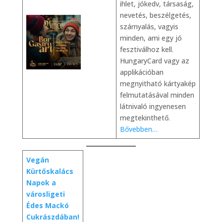
ihlet, jókedv, társaság,
nevetés, beszélgetés,
szárnyalás, vagyis
minden, ami egy jó
fesztiválhoz kell.
HungaryCard vagy az
applikációban
megnyitható kártyakép
felmutatásával minden
látnivaló ingyenesen
megtekinthető.
Bővebben…
Vegán
Kürtőskalács
Napok a
városligeti
Édes Mackó
Cukrászdában!