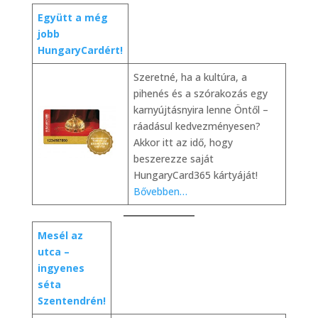
Együtt a még
jobb
HungaryCardért!
Szeretné, ha a kultúra, a
pihenés és a szórakozás egy
karnyújtásnyira lenne Öntől –
ráadásul kedvezményesen?
Akkor itt az idő, hogy
beszerezze saját
HungaryCard365 kártyáját!
Bővebben…
Mesél az
utca –
ingyenes
séta
Szentendrén!