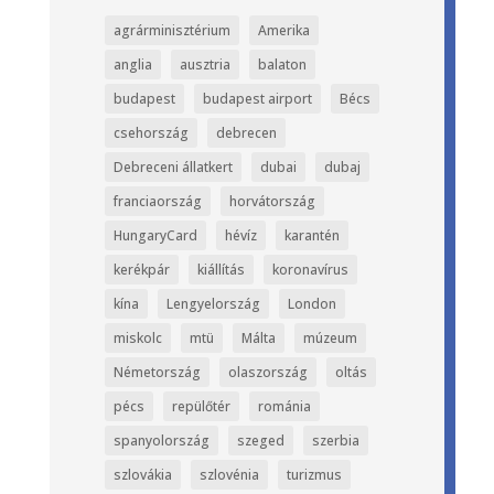
agrárminisztérium
Amerika
anglia
ausztria
balaton
budapest
budapest airport
Bécs
csehország
debrecen
Debreceni állatkert
dubai
dubaj
franciaország
horvátország
HungaryCard
hévíz
karantén
kerékpár
kiállítás
koronavírus
kína
Lengyelország
London
miskolc
mtü
Málta
múzeum
Németország
olaszország
oltás
pécs
repülőtér
románia
spanyolország
szeged
szerbia
szlovákia
szlovénia
turizmus