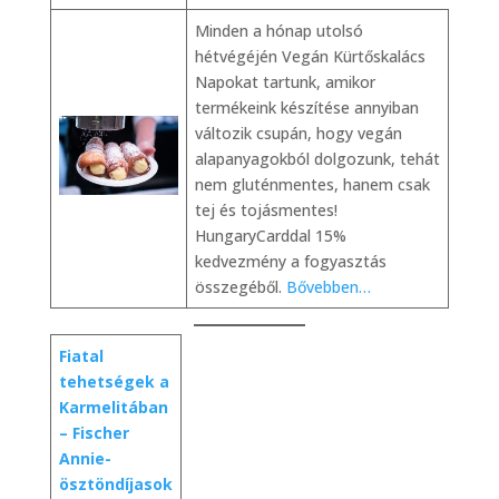
Minden a hónap utolsó
hétvégéjén Vegán Kürtőskalács
Napokat tartunk, amikor
termékeink készítése annyiban
változik csupán, hogy vegán
alapanyagokból dolgozunk, tehát
nem gluténmentes, hanem csak
tej és tojásmentes!
HungaryCarddal 15%
kedvezmény a fogyasztás
összegéből.
Bővebben…
Fiatal
tehetségek a
Karmelitában
– Fischer
Annie-
ösztöndíjasok