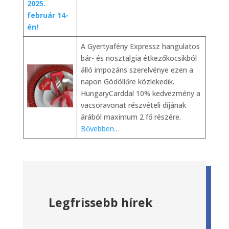
2025.
február 14-
én!
A Gyertyafény Expressz hangulatos
bár- és nosztalgia étkezőkocsikból
álló impozáns szerelvénye ezen a
napon Gödöllőre közlekedik.
HungaryCarddal 10% kedvezmény a
vacsoravonat részvételi díjának
árából maximum 2 fő részére.
Bővebben…
Legfrissebb hírek