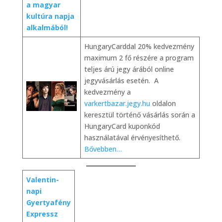
a magyar
kultúra napja
alkalmából!
HungaryCarddal 20% kedvezmény
maximum 2 fő részére a program
teljes árú jegy árából online
jegyvásárlás esetén. A
kedvezmény a
varkertbazar.jegy.hu
oldalon
keresztül történő vásárlás során a
HungaryCard kuponkód
használatával érvényesíthető.
Bővebben…
Valentin-
napi
Gyertyafény
Expressz