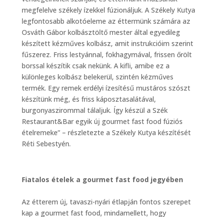
megfelelve székely ízekkel fúzionáljuk. A Székely Kutya
legfontosabb alkotóeleme az éttermünk számára az
Osváth Gábor kolbásztöltő mester által egyedileg
készített kézműves kolbász, amit instrukcióim szerint
fűszerez. Friss lestyánnal, fokhagymával, frissen őrölt
borssal készítik csak nekünk. A kifli, amibe ez a
különleges kolbász belekerül, szintén kézműves
termék. Egy remek erdélyi ízesítésű mustáros szószt
készítünk még, és friss káposztasalátával,
burgonyaszirommal tálaljuk. Így készül a Szék
Restaurant&Bar egyik új gourmet fast food fúziós
ételremeke” – részletezte a Székely Kutya készítését
Réti Sebestyén.
Fiatalos ételek a gourmet fast food jegyében
Az étterem új, tavaszi-nyári étlapján fontos szerepet
kap a gourmet fast food, mindamellett, hogy