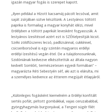
igazán magyar fogás is szerepet kapott.
„Ilyen például a Hízott kacsamáj pácolt lecsóval, amit
saját zsírjában sütve készítünk. A Lestyános töltött
paprika is formailag a magyar konyhát idézi, mivel
Erdélyben a töltött paprikát levesként fogyasszák. A
lestyános ízesítéssel azért ezt is SZÉKelyesítjük kicsit.
Széki zöldfűszeres lecsó, padlizsánnal, cukkínivel,
csicseriborsóval is egy szintén magyaros erdélyi
erdélyi ízesítésű vegán étel. De a tulajdonosunknak,
Szidóniának kedvezve elkészítettük az általa nagyon
kedvelt Somlóit, természetesen egyedi formában” –
magyarázta Réti Sebestyén séf, aki azt is elárulta, mi
a személyes kedvence az étterem megújult étlapjáról.
„Különleges fogásként kiemelném a Erdélyi konfitált
sertés pofát, pirított gombákkal, vajas ceruzababbal,
gyöngyhagymás burgonyával, a Tengeri sügér filét