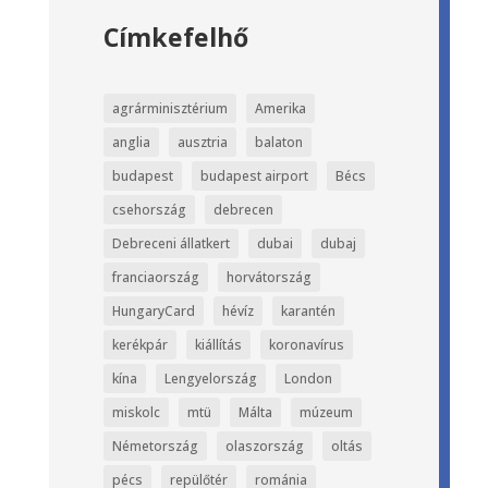
Címkefelhő
agrárminisztérium
Amerika
anglia
ausztria
balaton
budapest
budapest airport
Bécs
csehország
debrecen
Debreceni állatkert
dubai
dubaj
franciaország
horvátország
HungaryCard
hévíz
karantén
kerékpár
kiállítás
koronavírus
kína
Lengyelország
London
miskolc
mtü
Málta
múzeum
Németország
olaszország
oltás
pécs
repülőtér
románia