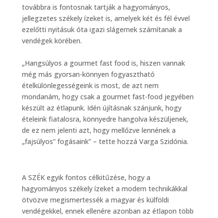
továbbra is fontosnak tartják a hagyományos,
jellegzetes székely ízeket is, amelyek két és fél évvel
ezelőtti nyitásuk óta igazi slágernek számítanak a
vendégek körében.
„Hangsúlyos a gourmet fast food is, hiszen vannak
még más gyorsan-könnyen fogyasztható
ételkülönlegességeink is most, de azt nem
mondanám, hogy csak a gourmet fast-food jegyében
készült az étlapunk. Idén újításnak szánjunk, hogy
ételeink fiatalosra, könnyedre hangolva készüljenek,
de ez nem jelenti azt, hogy mellőzve lennének a
„fajsúlyos” fogásaink” – tette hozzá Varga Szidónia.
A SZÉK egyik fontos célkitűzése, hogy a
hagyományos székely ízeket a modern technikákkal
ötvözve megismertessék a magyar és külföldi
vendégekkel, ennek ellenére azonban az étlapon több