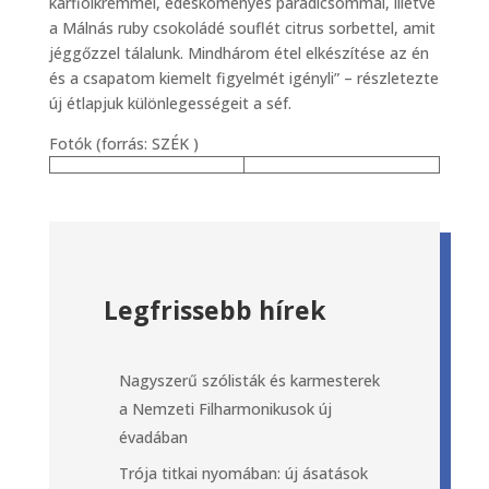
karfiolkrémmel, édesköményes paradicsommal, illetve
a Málnás ruby csokoládé souflét citrus sorbettel, amit
jéggőzzel tálalunk. Mindhárom étel elkészítése az én
és a csapatom kiemelt figyelmét igényli” – részletezte
új étlapjuk különlegességeit a séf.
Fotók (forrás: SZÉK )
Legfrissebb hírek
Nagyszerű szólisták és karmesterek
a Nemzeti Filharmonikusok új
évadában
Trója titkai nyomában: új ásatások