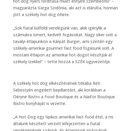
hot dog nyers fordítása miatt ennyire szembeötlő” –
magyarázta Varga Szidónia, aki azt is elárulta, honnan
jött a székely hot dog ötlete.
„Sok fiatal külföldi vendégünk van, akik igénylik a
számukra ismert, kedvelt fogásokat. Nagy siker volt a
tavalyi étlapunkon a Kárpát Burger, ami szintén egy
székely-amerikai gourmet fast food fogásunk volt. A
mostani étlapon az amerikai hot-dogot készítjük el
székely ízekkel” – tette hozzá a SZÉK ügyvezetője.
A székely hot dog elkészítésének titkába Réti
Sebestyén engedett bepillantást, aki korábban a
Déryné Bistro a Food Boutique és a Nad’or Boutique
Bistro konyháját is vezette.
„A Hot-Dog egy tipikus amerikai fast-food étel, a mi
általunk készített verziót kifejezetten a fiatal
vendégeinknek szánjuk, és éttermünk imázsának