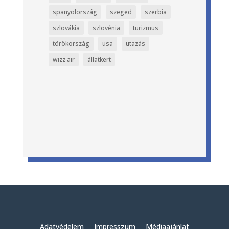
spanyolország
szeged
szerbia
szlovákia
szlovénia
turizmus
törökország
usa
utazás
wizz air
állatkert
Adatvédelem
Impresszum
Médiaajánlat