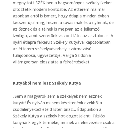
megnyitott SZÉK-ben a hagyományos székely ízeket
öltöztetik modern köntösbe. Az étterem ma már
azonban arról is ismert, hogy étlapja minden évben
kétszer újul meg, hiszen a tavasznak és a nyárnak, de
az ősznek és a télnek is megvan az a jellemző
ízvilága, amit szeretünk viszont látni az asztalon is. A
nyári étlapra felkerült Székely Kutyával kapcsolatban
az étterem székelyudvarhelyi származású
tulajdonosa, ügyvezetője, Varga Szidónia
villámgyorsan eloszlatta a félreértéseket.
Kutyából nem lesz Székely Kutya
„Sem a magyarok sem a székelyek nem esznek
kutyát! És nyilván mi sem készítenénk ezekből a
csodalényekből ételt! Isten őrizz… Étlapunkon a
Székely Kutya a székely hot-dogot jelenti. Fúziós
konyhánk egyik terméke, aminek az elnevezése csak a