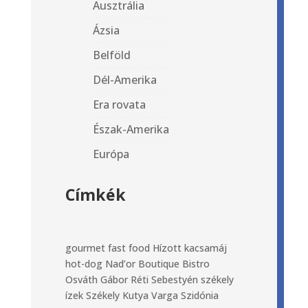
Ausztrália
Ázsia
Belföld
Dél-Amerika
Era rovata
Észak-Amerika
Európa
Címkék
gourmet fast food
Hízott kacsamáj
hot-dog
Nad’or Boutique Bistro
Osváth Gábor
Réti Sebestyén
székely
ízek
Székely Kutya
Varga Szidónia