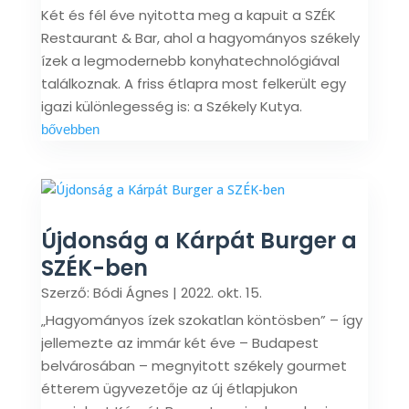
Két és fél éve nyitotta meg a kapuit a SZÉK
Restaurant & Bar, ahol a hagyományos székely
ízek a legmodernebb konyhatechnológiával
találkoznak. A friss étlapra most felkerült egy
igazi különlegesség is: a Székely Kutya.
bővebben
Újdonság a Kárpát Burger a
SZÉK-ben
Szerző:
Bódi Ágnes
|
2022. okt. 15.
„Hagyományos ízek szokatlan köntösben” – így
jellemezte az immár két éve – Budapest
belvárosában – megnyitott székely gourmet
étterem ügyvezetője az új étlapjukon