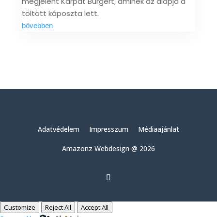
megjelent Kárpát Burgert, aminek az alapja a
töltött káposzta lett.
bővebben
Adatvédelem
Impresszum
Médiaajánlat
Amazonz Webdesign @ 2026
Customize
Reject All
Accept All