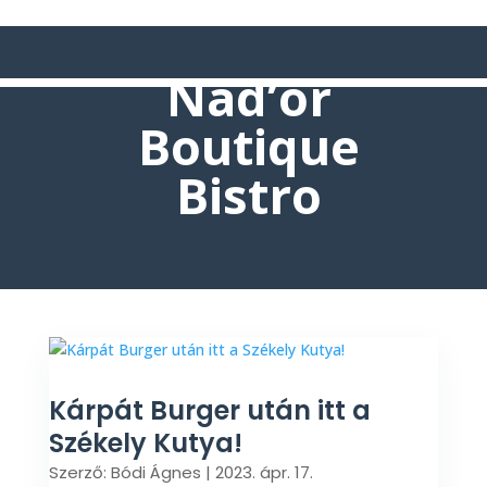
Nad’or
Boutique
Bistro
Kárpát Burger után itt a
Székely Kutya!
Szerző:
Bódi Ágnes
|
2023. ápr. 17.