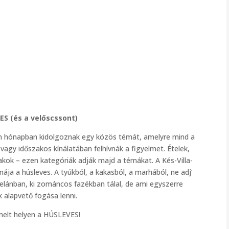
ES (és a velőscssont)
en hónapban kidolgoznak egy közös témát, amelyre mind a
agy időszakos kínálatában felhívnák a figyelmet. Ételek,
akok – ezen kategóriák adják majd a témákat. A Kés-Villa-
ája a húsleves. A tyúkból, a kakasból, a marhából, ne adj’
rcelánban, ki zománcos fazékban tálal, de ami egyszerre
 alapvető fogása lenni.
elt helyen a HÚSLEVES!