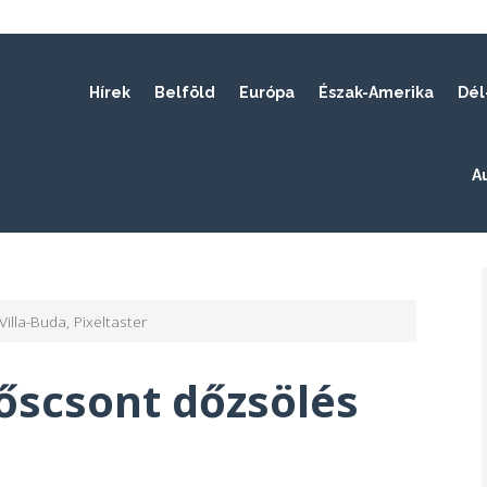
Hírek
Belföld
Európa
Észak-Amerika
Dél
A
Villa-Buda, Pixeltaster
őscsont dőzsölés