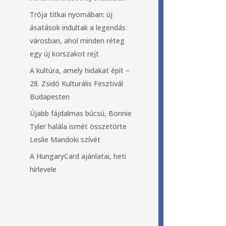
Trója titkai nyomában: új
ásatások indultak a legendás
városban, ahol minden réteg
egy új korszakot rejt
A kultúra, amely hidakat épít –
28. Zsidó Kulturális Fesztivál
Budapesten
Újabb fájdalmas búcsú, Bonnie
Tyler halála ismét összetörte
Leslie Mandoki szívét
A HungaryCard ajánlatai, heti
hírlevele