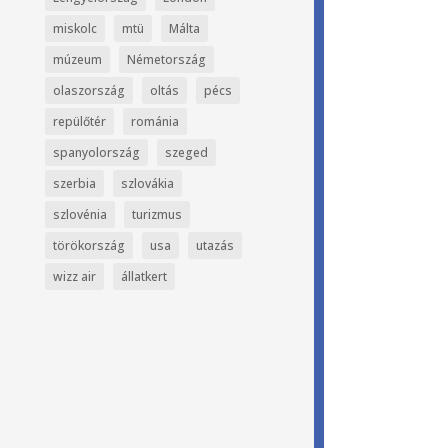
miskolc
mtü
Málta
múzeum
Németország
olaszország
oltás
pécs
repülőtér
románia
spanyolország
szeged
szerbia
szlovákia
szlovénia
turizmus
törökország
usa
utazás
wizz air
állatkert