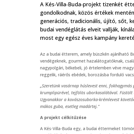
A Kés-Villa-Buda-projekt tizenkét é
gondolkodnak, közös értékek mentén 
generációs, tradicionális, újító, sőt, 
budai vendéglátás elveit vallják, kín
most egy egész éves kampány kereté
Az a budai étterem, amely büszkén ajánlható B
vendégeknek, gourmet hazalátogatóknak, csalá
nagypolgári, békebeli, jó értelemben véve magy
reggelik, ráérős ebédek, borozásba forduló vacs
„Szeretünk vasárnap húslevest enni, fokhagymás p
krumplipürével, tejfölös uborkasalátával. Füstölt 
Ugyanakkor a kovászosuborka-krémlevest követően
mákos guba, esetleg madártej.”
A projekt célkitűzése
A Kés-Villa-Buda egy, a budai éttermeket tömör