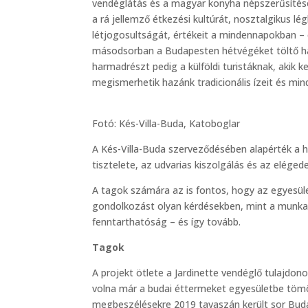
vendéglátás és a magyar konyha népszerűsítését 
a rá jellemző étkezési kultúrát, nosztalgikus lé
létjogosultságát, értékeit a mindennapokban – 
másodsorban a Budapesten hétvégéket töltő haz
harmadrészt pedig a külföldi turistáknak, akik 
megismerhetik hazánk tradicionális ízeit és mi
Fotó: Kés-Villa-Buda, Katoboglar
A Kés-Villa-Buda szerveződésében alapérték a h
tisztelete, az udvarias kiszolgálás és az eléged
A tagok számára az is fontos, hogy az egyesü
gondolkozást olyan kérdésekben, mint a munka
fenntarthatóság – és így tovább.
Tagok
A projekt ötlete a Jardinette vendéglő tulajdo
volna már a budai éttermeket egyesületbe tömör
megbeszélésekre 2019 tavaszán került sor Bud