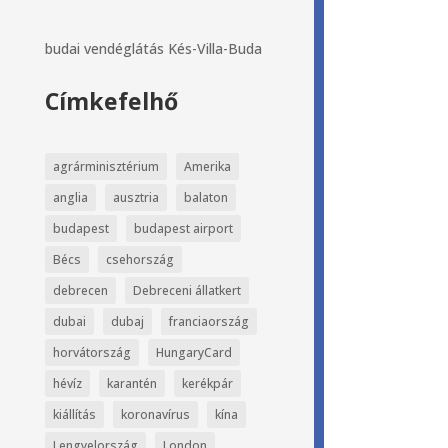
budai vendéglátás
Kés-Villa-Buda
Címkefelhő
agrárminisztérium
Amerika
anglia
ausztria
balaton
budapest
budapest airport
Bécs
csehország
debrecen
Debreceni állatkert
dubai
dubaj
franciaország
horvátország
HungaryCard
hévíz
karantén
kerékpár
kiállítás
koronavírus
kína
Lengyelország
London