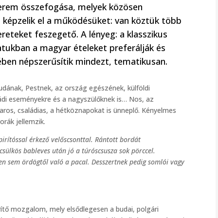
tterem összefogása, melyek közösen
képzelik el a működésüket: van köztük több
kereteket feszegető. A lényeg: a klasszikus
álatukban a magyar ételeket preferálják és
ben népszerűsítik mindezt, tematikusan.
udának, Pestnek, az ország egészének, külföldi
di eseményekre és a nagyszülőknek is… Nos, az
aros, családias, a hétköznapokat is ünneplő. Kényelmes
orák jellemzik.
irítóssal érkező velőscsonttal. Rántott bordát
csülkös bableves után jó a túróscsusza sok pörccel.
 sem ördögtől való a pacal. Desszertnek pedig somlói vagy
ítő mozgalom, mely elsődlegesen a budai, polgári