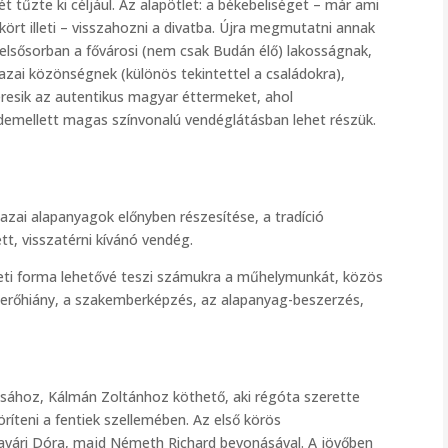
tűzte ki céljául. Az alapötlet: a békebeliséget – már ami
gkört illeti – visszahozni a divatba. Újra megmutatni annak
elsősorban a fővárosi (nem csak Budán élő) lakosságnak,
ai közönségnek (különös tekintettel a családokra),
keresik az autentikus magyar éttermeket, ahol
ndemellett magas színvonalú vendéglátásban lehet részük.
azai alapanyagok előnyben részesítése, a tradíció
ett, visszatérni kívánó vendég.
leti forma lehetővé teszi számukra a műhelymunkát, közös
erőhiány, a szakemberképzés, az alapanyag-beszerzés,
nosához, Kálmán Zoltánhoz köthető, aki régóta szerette
íteni a fentiek szellemében. Az első körös
avári Dóra, majd Németh Richard bevonásával. A jövőben