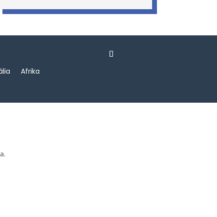
ália
Afrika
a.