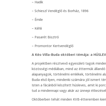
– Hadik
– Schieszl Vendéglő és Borház, 1896
– Émile
– Kéhli
– Pasarét Bisztró
– Promontor Kertvendéglő
A Kés-Villa-Buda októberi témája: a HÚSLEV
A projektben résztvevő egyesületi tagok mind
közösségi médiában, mind az éttermük állandó v
alapanyagok, történelmi emlékek, történelmi al
Buda első ilyen, mindenki számára jól ismert tém
Isten a fácánból készített húsleves, amit ki po
tud a mindennapi vagy akár az ünnepi étkezések
Októberben tehát minden KVB-étteremben kiem