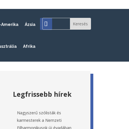
-Amerika
Ázsia
usztrália
Afrika
Legfrissebb hírek
Nagyszerű szólisták és
karmesterek a Nemzeti
Filharmonikusok új évadában