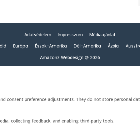
Adatvédelem
Impresszum
Médiaajánlat
föld
Európa
Észak-Amerika
Dél-Amerika
Ázsia
Ausztr
Amazonz Webdesign @ 2026
s and consent preference adjustments. They do not store personal dat
dia, collecting feedback, and enabling third-party tools.