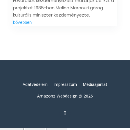
Fővárosok kezdeményezést mutatják be. Ezt a
projektet 1985-ben Melina Mercouri görög
kulturális miniszter kezdeményezte.
bővebben
Adatvédelem
Impresszum
Médiaajánlat
Amazonz Webdesign @ 2026