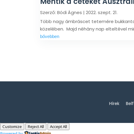
Mentik a ceteket Ausztrá
Szerző:
Bódi Ágnes
|
2022. szept. 21.
Több nagy ámbráscet tetemére bukkantak r
közelében. Majd néhány nap elteltével mi
bővebben
Hírek
Bel
Customize
Reject All
Accept All
Powered by