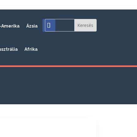
-Amerika
Ázsia
usztrália
Afrika