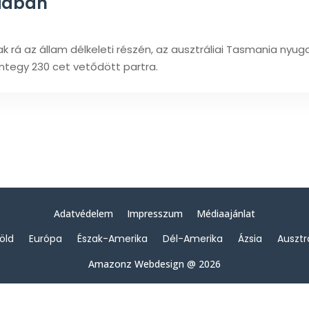
liában
á az állam délkeleti részén, az ausztráliai Tasmania nyugat
ntegy 230 cet vetődött partra.
Adatvédelem
Impresszum
Médiaajánlat
föld
Európa
Észak-Amerika
Dél-Amerika
Ázsia
Ausztr
Amazonz Webdesign @ 2026