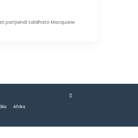
i partjainál található Macquarie
ália
Afrika