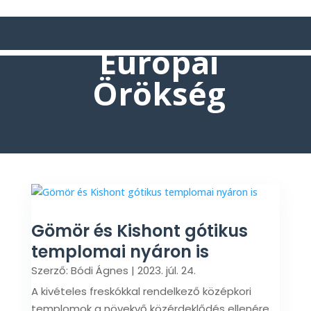
Európai
Örökség
Gömör és Kishont gótikus
templomai nyáron is
Szerző:
Bódi Ágnes
|
2023. júl. 24.
A kivételes freskókkal rendelkező középkori
templomok a növekvő közérdeklődés ellenére