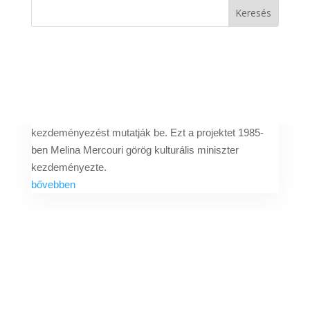
A budapesti Szlovák Intézet idei harmadik
elektronikus hírlevelében az Európai Unió egyik
legelismertebb projektjét – az Európai Kulturális
Fővárosok kezdeményezést mutatják be. Ezt a
projektet 1985-ben Melina Mercouri görög
kulturális miniszter kezdeményezte.
bővebben
Adatvédelem
Impresszum
Médiaajánlat
Amazonz Webdesign @ 2026