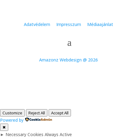
Customize
Reject All
Accept All
Powered by
✖
►
Necessary Cookies
Always Active
Necessary cookies enable essential site features like secure log-ins
and consent preference adjustments. They do not store personal
data.
None
►
Functional Cookies
Remark
Functional cookies support features like content sharing on social
media, collecting feedback, and enabling third-party tools.
None
►
Analytical Cookies
Remark
Analytical cookies track visitor interactions, providing insights on
metrics like visitor count, bounce rate, and traffic sources.
None