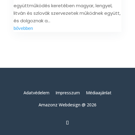
együttműködés keretében magyar, lengyel,
litván és szlovák szervezetek működnek együtt,
és dolgoznak a...
bővebben
Adatvédelem
Impresszum
Médiaajánlat
Amazonz Webdesign @ 2026