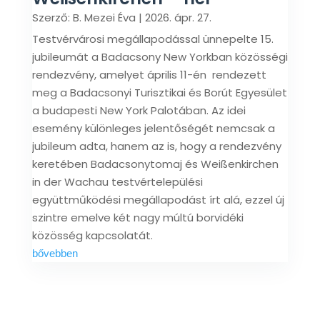
Szerző:
B. Mezei Éva
|
2026. ápr. 27.
Testvérvárosi megállapodással ünnepelte 15.
jubileumát a Badacsony New Yorkban közösségi
rendezvény, amelyet április 11-én rendezett
meg a Badacsonyi Turisztikai és Borút Egyesület
a budapesti New York Palotában. Az idei
esemény különleges jelentőségét nemcsak a
jubileum adta, hanem az is, hogy a rendezvény
keretében Badacsonytomaj és Weißenkirchen
in der Wachau testvértelepülési
együttműködési megállapodást írt alá, ezzel új
szintre emelve két nagy múltú borvidéki
közösség kapcsolatát.
bővebben