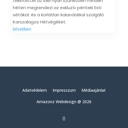
tekintettel az idei nyári szünetben minden
héten megrendezi az exkluzív pénteki Esti
sétákat és a korlátlan kalandokkal szolgáló
Karszalagos Hétvégéket.
bővebben
Adatvédelem
Impresszum
Médiaajánlat
Amazonz Webdesign @ 2026