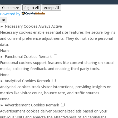
Customize
Reject All
Accept All
Powered by
✖
►
Necessary Cookies
Always Active
Necessary cookies enable essential site features like secure log-ins
and consent preference adjustments. They do not store personal
data.
None
►
Functional Cookies
Remark
Functional cookies support features like content sharing on social
media, collecting feedback, and enabling third-party tools.
None
►
Analytical Cookies
Remark
Analytical cookies track visitor interactions, providing insights on
metrics like visitor count, bounce rate, and traffic sources.
None
►
Advertisement Cookies
Remark
Advertisement cookies deliver personalized ads based on your
previous visits and analyze the effectiveness of ad campaigns.