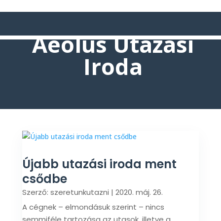
Aeolus Utazási
Iroda
Újabb utazási iroda ment
csődbe
Szerző:
szeretunkutazni
|
2020. máj. 26.
A cégnek – elmondásuk szerint – nincs
semmiféle tartozása az utasok, illetve a