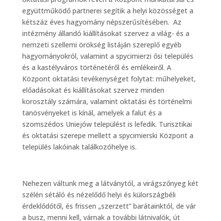
együttműködő partnerei segítik a helyi közösséget a
kétszáz éves hagyomány népszerűsítésében. Az
intézmény állandó kiállításokat szervez a világ- és a
nemzeti szellemi örökség listáján szereplő egyéb
hagyományokról, valamint a spycimierzi ősi település
és a kastélyváros történetéről és emlékeiről. A
Központ oktatási tevékenységet folytat: műhelyeket,
előadásokat és kiállításokat szervez minden
korosztály számára, valamint oktatási és történelmi
tanösvényeket is kínál, amelyek a falut és a
szomszédos Uniejów települést is lefedik. Turisztikai
és oktatási szerepe mellett a spycimierski Központ a
település lakóinak találkozóhelye is.
Nehezen váltunk meg a látványtól, a virágszőnyeg két
szélén sétáló és nézelődő helyi és külországbéli
érdeklődőtől, és frissen „szerzett” barátainktól, de vár
a busz, menni kell, várnak a további látnivalók, út