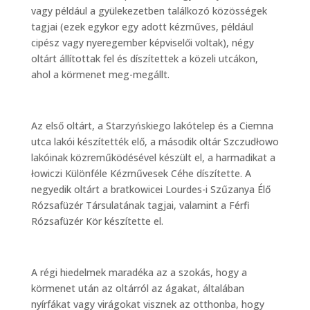
vagy például a gyülekezetben találkozó közösségek
tagjai (ezek egykor egy adott kézműves, például
cipész vagy nyeregember képviselői voltak), négy
oltárt állítottak fel és díszítettek a közeli utcákon,
ahol a körmenet meg-megállt.
Az első oltárt, a Starzyńskiego lakótelep és a Ciemna
utca lakói készítették elő, a második oltár Szczudłowo
lakóinak közreműködésével készült el, a harmadikat a
łowiczi Különféle Kézművesek Céhe díszítette. A
negyedik oltárt a bratkowicei Lourdes-i Szűzanya Élő
Rózsafüzér Társulatának tagjai, valamint a Férfi
Rózsafüzér Kör készítette el.
A régi hiedelmek maradéka az a szokás, hogy a
körmenet után az oltárról az ágakat, általában
nyírfákat vagy virágokat visznek az otthonba, hogy