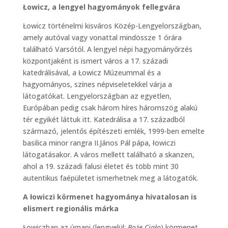
Łowicz, a lengyel hagyományok fellegvára
Łowicz történelmi kisváros Közép-Lengyelországban,
amely autóval vagy vonattal mindössze 1 órára
található Varsótól. A lengyel népi hagyományőrzés
központjaként is ismert város a 17. századi
katedrálisával, a Łowicz Múzeummal és a
hagyományos, színes népviseletekkel várja a
látogatókat. Lengyelországban az egyetlen,
Európában pedig csak három híres háromszög alakú
tér egyikét láttuk itt. Katedrálisa a 17. századból
származó, jelentős építészeti emlék, 1999-ben emelte
basilica minor rangra II.János Pál pápa, łowiczi
látogatásakor. A város mellett található a skanzen,
ahol a 19. századi falusi életet és több mint 30
autentikus faépületet ismerhetnek meg a látogatók.
A łowiczi körmenet hagyománya hivatalosan is
elismert regionális márka
Łowiczban az úrnapi (lengyelül:
Boże Ciało
) körmenet