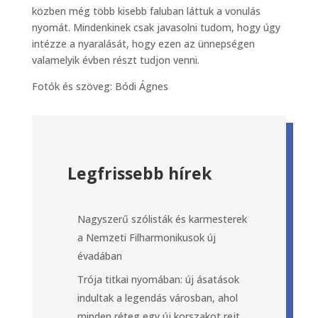
közben még több kisebb faluban láttuk a vonulás
nyomát. Mindenkinek csak javasolni tudom, hogy úgy
intézze a nyaralását, hogy ezen az ünnepségen
valamelyik évben részt tudjon venni.
Fotók és szöveg: Bódi Ágnes
Legfrissebb hírek
Nagyszerű szólisták és karmesterek
a Nemzeti Filharmonikusok új
évadában
Trója titkai nyomában: új ásatások
indultak a legendás városban, ahol
minden réteg egy új korszakot rejt