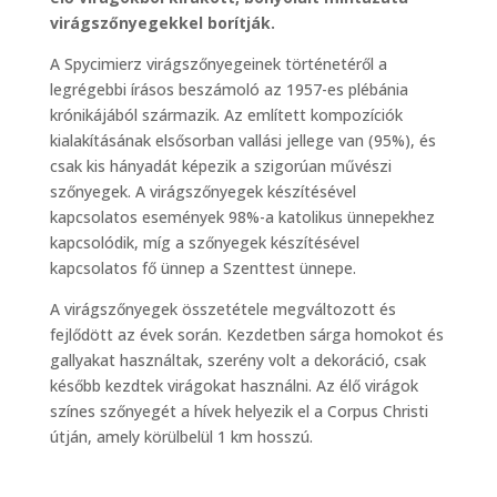
virágszőnyegekkel borítják.
A Spycimierz virágszőnyegeinek történetéről a
legrégebbi írásos beszámoló az 1957-es plébánia
krónikájából származik. Az említett kompozíciók
kialakításának elsősorban vallási jellege van (95%), és
csak kis hányadát képezik a szigorúan művészi
szőnyegek. A virágszőnyegek készítésével
kapcsolatos események 98%-a katolikus ünnepekhez
kapcsolódik, míg a szőnyegek készítésével
kapcsolatos fő ünnep a Szenttest ünnepe.
A virágszőnyegek összetétele megváltozott és
fejlődött az évek során. Kezdetben sárga homokot és
gallyakat használtak, szerény volt a dekoráció, csak
később kezdtek virágokat használni. Az élő virágok
színes szőnyegét a hívek helyezik el a Corpus Christi
útján, amely körülbelül 1 km hosszú.