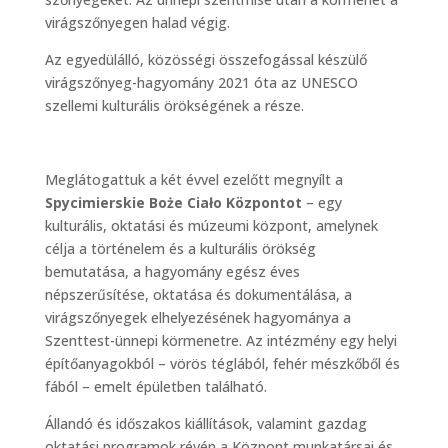
virágszőnyegen halad végig.
Az egyedülálló, közösségi összefogással készülő
virágszőnyeg-hagyomány 2021 óta az UNESCO
szellemi kulturális örökségének a része.
Meglátogattuk a két évvel ezelőtt megnyílt a
Spycimierskie Boże Ciało Központot
– egy
kulturális, oktatási és múzeumi központ, amelynek
célja a történelem és a kulturális örökség
bemutatása, a hagyomány egész éves
népszerűsítése, oktatása és dokumentálása, a
virágszőnyegek elhelyezésének hagyománya a
Szenttest-ünnepi körmenetre. Az intézmény egy helyi
építőanyagokból – vörös téglából, fehér mészkőből és
fából – emelt épületben található.
Állandó és időszakos kiállítások, valamint gazdag
oktatási programok révén a Központ munkatársai és