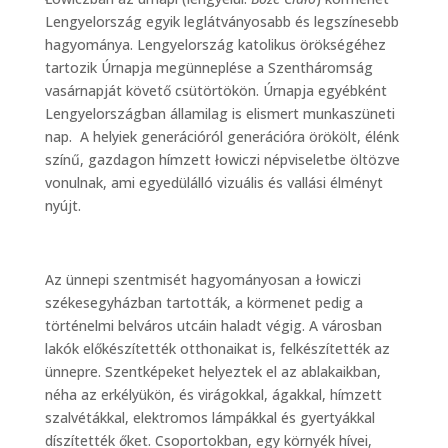
Lengyelország egyik leglátványosabb és legszínesebb
hagyománya. Lengyelország katolikus örökségéhez
tartozik Úrnapja megünneplése a Szentháromság
vasárnapját követő csütörtökön. Úrnapja egyébként
Lengyelországban államilag is elismert munkaszüneti
nap. A helyiek generációról generációra örökölt, élénk
színű, gazdagon hímzett łowiczi népviseletbe öltözve
vonulnak, ami egyedülálló vizuális és vallási élményt
nyújt.
Az ünnepi szentmisét hagyományosan a łowiczi
székesegyházban tartották, a körmenet pedig a
történelmi belváros utcáin haladt végig. A városban
lakók előkészítették otthonaikat is, felkészítették az
ünnepre. Szentképeket helyeztek el az ablakaikban,
néha az erkélyükön, és virágokkal, ágakkal, hímzett
szalvétákkal, elektromos lámpákkal és gyertyákkal
díszítették őket. Csoportokban, egy környék hívei,