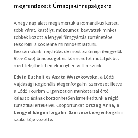
megrendezett Úrnapja-ünnepségekre.
A négy nap alatt megismertük a Romantikus kertet,
több várat, kastélyt, múzeumot, beavattak minket
többek között a lengyel filmgyártás történetébe,
felsorolni is sok lenne mi mindent láttunk.
Beszámolunk majd róla, de most az úrnapi (lengyelül:
Boże Ciało
) ünnepséget és körmenetet mutatjuk be,
mert felejthetetlen élményben volt részünk.
Edyta Buchelt
és
Agata Wyrzykowska
, a Łódźi
Vajdasági Regionális Idegenforgalmi Szervezet illetve
a Łódź Tourism Organization munkatársai értő
kalauzolásának köszönhetően ismerkedtünk a régió
turisztikai értékeivel. Csoportunkat
Ország Anna, a
Lengyel Idegenforgalmi Szervezet
idegenforgalmi
szakértője vezette.