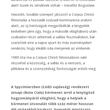
alatt tüzek és sérülések voltak – mesélte Bogusław.
Hasonló, további szerepet játszott a Corpus Christi
felvonulás a huszadik századi kommunista uralom
alatt, az új hatóságok megpróbálták a lengyelek
kedvében járni úgy, hogy a második világháború után
szabadon részt vehetnek a vallási fesztiválokon, bár
szerettek erre a napra sport és más eseményeket
rendezni, hogy inkább oda menjenek az emberek.
1989 óta ma a Corpus Christi felvonuláson való
részvétel a közösség, a vallás és a nemzeti, a
plébánia és a szomszédság fontosságát erősíti meg.
A Spycimierzben (Łódźi vajdaság) rendezett
úrnapi (Boże Ciało) körmenet arról a lenyűgöző
hagyományáról világhírű, hogy a helyiek a
körmenet útvonalát több száz méter hosszan
élő virágokból kirakott, bonyolult mintázatú