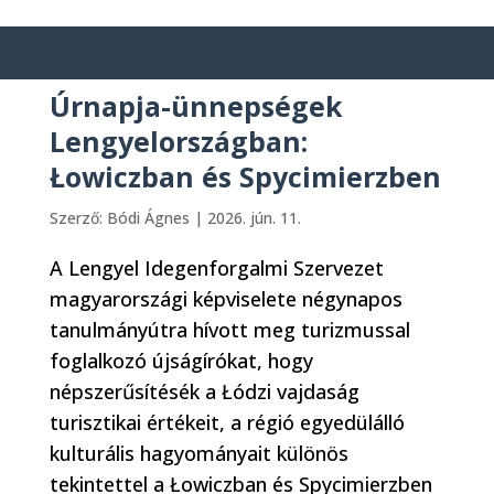
Úrnapja-ünnepségek
Lengyelországban:
Łowiczban és Spycimierzben
Szerző:
Bódi Ágnes
|
2026. jún. 11.
A Lengyel Idegenforgalmi Szervezet
magyarországi képviselete négynapos
tanulmányútra hívott meg turizmussal
foglalkozó újságírókat, hogy
népszerűsítésék a Łódzi vajdaság
turisztikai értékeit, a régió egyedülálló
kulturális hagyományait különös
tekintettel a Łowiczban és Spycimierzben