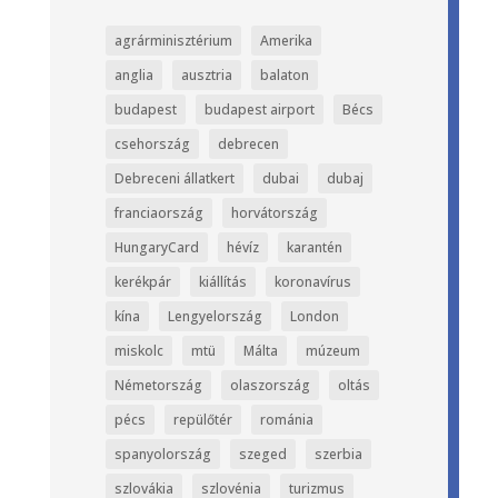
agrárminisztérium
Amerika
anglia
ausztria
balaton
budapest
budapest airport
Bécs
csehország
debrecen
Debreceni állatkert
dubai
dubaj
franciaország
horvátország
HungaryCard
hévíz
karantén
kerékpár
kiállítás
koronavírus
kína
Lengyelország
London
miskolc
mtü
Málta
múzeum
Németország
olaszország
oltás
pécs
repülőtér
románia
spanyolország
szeged
szerbia
szlovákia
szlovénia
turizmus