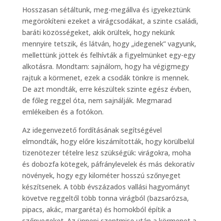
Hosszasan sétáltunk, meg-megállva és igyekeztünk
megörökíteni ezeket a virágcsodákat, a szinte családi,
baráti közösségeket, akik örültek, hogy nekünk
mennyire tetszik, és látván, hogy „idegenek” vagyunk,
mellettünk jöttek és felhívták a figyelmünket egy-egy
alkotásra. Mondtam: sajnálom, hogy ha végigmegy
rajtuk a körmenet, ezek a csodák tönkre is mennek.
De azt mondták, erre készültek szinte egész évben,
de főleg reggel óta, nem sajnálják. Megmarad
emlékeiben és a fotókon.
Az idegenvezető fordításának segítségével
elmondták, hogy előre kiszámították, hogy körülbelül
tizenötezer tételre lesz szükségük: virágokra, moha
és dobozfa kötegek, páfránylevelek és más dekoratív
növények, hogy egy kilométer hosszú szőnyeget
készítsenek. A több évszázados vallási hagyományt
követve reggeltől több tonna virágból (bazsarózsa,
pipacs, akác, margaréta) és homokból építik a
szőnyegeket. Az ünnepi szentmise után a körmenet a