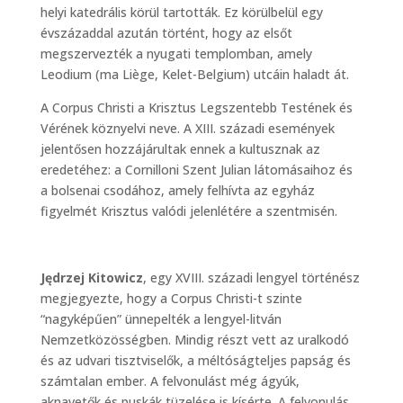
helyi katedrális körül tartották. Ez körülbelül egy
évszázaddal azután történt, hogy az elsőt
megszervezték a nyugati templomban, amely
Leodium (ma Liège, Kelet-Belgium) utcáin haladt át.
A Corpus Christi a Krisztus Legszentebb Testének és
Vérének köznyelvi neve. A XIII. századi események
jelentősen hozzájárultak ennek a kultusznak az
eredetéhez: a Cornilloni Szent Julian látomásaihoz és
a bolsenai csodához, amely felhívta az egyház
figyelmét Krisztus valódi jelenlétére a szentmisén.
Jędrzej Kitowicz
, egy XVIII. századi lengyel történész
megjegyezte, hogy a Corpus Christi-t szinte
“nagyképűen” ünnepelték a lengyel-litván
Nemzetközösségben. Mindig részt vett az uralkodó
és az udvari tisztviselők, a méltóságteljes papság és
számtalan ember. A felvonulást még ágyúk,
aknavetők és puskák tüzelése is kísérte. A felvonulás