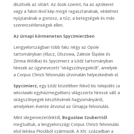
díszítsék az oltárt. Az ősök szerint, ha az ajtókeret
vagy a falon lévő kép mögé ragasztanának, védelmet
nyújtanának a gonosz, a tűz, a betegségek és más
szerencsétlenségek ellen.
Az úrnapi körmeneten Spycimierzben
Lengyelországban több falu: négy az Opole
tartományban (Klucz, Olszowa, Zalesie Śląskie és
Zimna Wódka) és Spycimierz a Łódź tartományban
híresek az úgynevezett “virágszőnyegekről”, amelyek
a Corpus Christi felvonulás útvonalán helyezkednek el.
Spycimierz,
egy Łódź közelében fekvő kis település (a
włocławki egyházmegyében) világszerte híressé vált a
virágszőnyegek készítésének hagyományáról,
amelyeken évente átvonul az Úrnapja-felvonulás.
Mint idegenvezetőnktől,
Bogusław Szuberttől
megtudtuk, a lengyelországi Corpus Christi felvonulás
első leírása Płockból származik. A XIV. században a