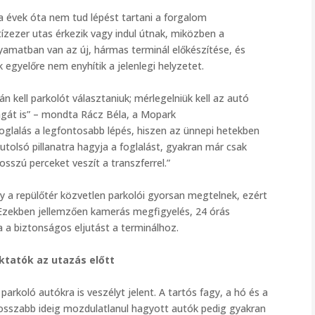
a évek óta nem tud lépést tartani a forgalom
ízezer utas érkezik vagy indul útnak, miközben a
lyamatban van az új, hármas terminál előkészítése, és
k egyelőre nem enyhítik a jelenlegi helyzetet.
 kell parkolót választaniuk; mérlegelniük kell az autó
ágát is” – mondta Rácz Béla, a Mopark
oglalás a legfontosabb lépés, hiszen az ünnepi hetekben
utolsó pillanatra hagyja a foglalást, gyakran már csak
hosszú perceket veszít a transzferrel.”
 a repülőtér közvetlen parkolói gyorsan megtelnek, ezért
k. Ezekben jellemzően kamerás megfigyelés, 24 órás
a a biztonságos eljutást a terminálhoz.
uktatók az utazás előtt
parkoló autókra is veszélyt jelent. A tartós fagy, a hó és a
hosszabb ideig mozdulatlanul hagyott autók pedig gyakran