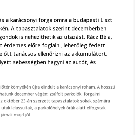
 a karácsonyi forgalomra a budapesti Liszt
kén. A tapasztalatok szerint decemberben
ondok is nehezíthetik az utazást. Rácz Béla,
 érdemes előre foglalni, lehetőleg fedett
előtt tanácsos ellenőrizni az akkumulátort,
elyett sebességben hagyni az autót, és
őtér környékén újra elindult a karácsonyi roham. A hosszú
tunk december végén: zsúfolt parkolók, forgalmi
 Az október 23-án szerzett tapasztalatok sokak számára
 utak lelassultak, a parkolóhelyek órák alatt elfogytak.
 járnak majd jól.