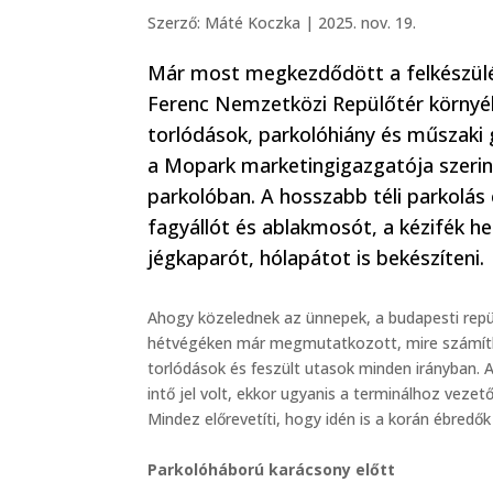
Szerző:
Máté Koczka
|
2025. nov. 19.
Már most megkezdődött a felkészülés
Ferenc Nemzetközi Repülőtér környé
torlódások, parkolóhiány és műszaki g
a Mopark marketingigazgatója szerint
parkolóban. A hosszabb téli parkolás 
fagyállót és ablakmosót, a kézifék h
jégkaparót, hólapátot is bekészíteni.
Ahogy közelednek az ünnepek, a budapesti repül
hétvégéken már megmutatkozott, mire számítha
torlódások és feszült utasok minden irányban.
intő jel volt, ekkor ugyanis a terminálhoz vezető
Mindez előrevetíti, hogy idén is a korán ébredők
Parkolóháború karácsony előtt