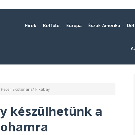
Hírek
Belföld
Európa
Észak-Amerika
Dél
A
Peter Skitterians/ Pixabay
így készülhetünk a
 rohamra