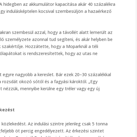
. A hidegben az akkumulátor kapacitása akár 40 százalékra
egy indulásképtelen kocsival szembesüljön a hazaérkező
akran szembesül azzal, hogy a távollét alatt lemerült az
oló személyzete azonnal tud segíteni, és akár helyben be
k szakértője. Hozzátette, hogy a Moparknál a téli
lapátokat is rendszeresítettek, hogy az utas ne
nt egyre nagyobb a kereslet. Bár ezek 20–30 százalékkal
 rozsdát okozó sótól és a fagyási károktól. „Egy
t nézzük, mennyibe kerülne egy tréler vagy egy új
rkezést
a közlekedést. Az indulási szintre jelenleg csak 5 tonna
gfeljebb öt percig engedélyezett. Az érkezési szintet