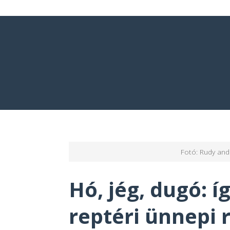
Fotó: Rudy and 
Hó, jég, dugó: 
reptéri ünnepi