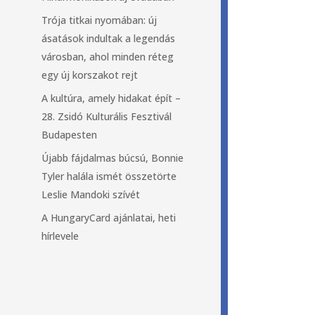
Trója titkai nyomában: új
ásatások indultak a legendás
városban, ahol minden réteg
egy új korszakot rejt
A kultúra, amely hidakat épít –
28. Zsidó Kulturális Fesztivál
Budapesten
Újabb fájdalmas búcsú, Bonnie
Tyler halála ismét összetörte
Leslie Mandoki szívét
A HungaryCard ajánlatai, heti
hírlevele