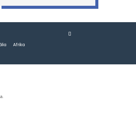
ália
Afrika
a.