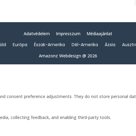
Adatvédelem
Impresszum
Médiaajánlat
föld
Európa
Észak-Amerika
Dél-Amerika
Ázsia
Ausztr
Amazonz Webdesign @ 2026
s and consent preference adjustments. They do not store personal dat
dia, collecting feedback, and enabling third-party tools.