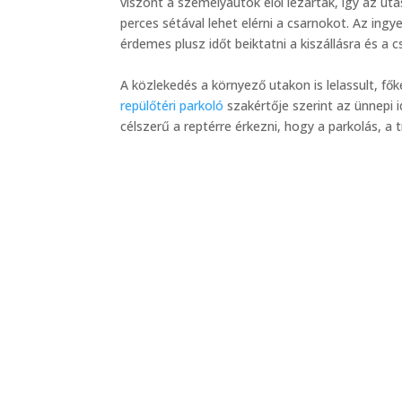
viszont a személyautók elől lezárták, így az ut
perces sétával lehet elérni a csarnokot. Az ingy
érdemes plusz időt beiktatni a kiszállásra és a
A közlekedés a környező utakon is lelassult, fők
repülőtéri parkoló
szakértője szerint az ünnepi i
célszerű a reptérre érkezni, hogy a parkolás, a