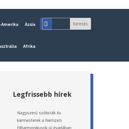
-Amerika
Ázsia
usztrália
Afrika
Legfrissebb hírek
Nagyszerű szólisták és
karmesterek a Nemzeti
Filharmonikusok új évadában