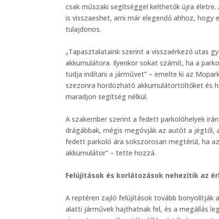
csak műszaki segítséggel kelthetők újra életre
is visszaeshet, ami már elegendő ahhoz, hogy 
tulajdonos.
„Tapasztalataink szerint a visszaérkező utas gy
akkumulátora. Ilyenkor sokat számít, ha a park
tudja indítani a járművet” – emelte ki az Mopar
szezonra hordozható akkumulátortöltőket és hó
maradjon segítség nélkül.
A szakember szerint a fedett parkolóhelyek irá
drágábbak, mégis megóvják az autót a jégtől, a
fedett parkoló ára sokszorosan megtérül, ha az
akkumulátor” – tette hozzá.
Felújítások és korlátozások nehezítik az é
A reptéren zajló felújítások tovább bonyolítják 
alatti járművek hajthatnak fel, és a megállás le