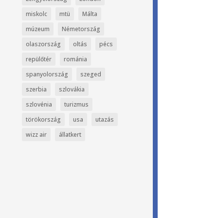
miskolc
mtü
Málta
múzeum
Németország
olaszország
oltás
pécs
repülőtér
románia
spanyolország
szeged
szerbia
szlovákia
szlovénia
turizmus
törökország
usa
utazás
wizz air
állatkert