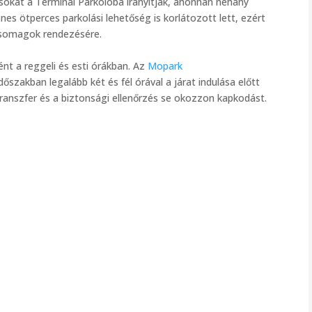
asokat a Terminál Parkolóba irányítják, ahonnan néhány
enes ötperces parkolási lehetőség is korlátozott lett, ezért
 csomagok rendezésére.
ént a reggeli és esti órákban. Az
Mopark
dőszakban legalább két és fél órával a járat indulása előtt
 transzfer és a biztonsági ellenőrzés se okozzon kapkodást.