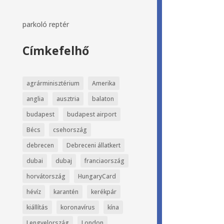
parkoló
reptér
Címkefelhő
agrárminisztérium
Amerika
anglia
ausztria
balaton
budapest
budapest airport
Bécs
csehország
debrecen
Debreceni állatkert
dubai
dubaj
franciaország
horvátország
HungaryCard
hévíz
karantén
kerékpár
kiállítás
koronavírus
kína
Lengyelország
London