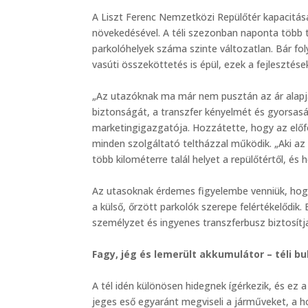
A Liszt Ferenc Nemzetközi Repülőtér kapacitás
növekedésével. A téli szezonban naponta több t
parkolóhelyek száma szinte változatlan. Bár fo
vasúti összeköttetés is épül, ezek a fejlesztése
„Az utazóknak ma már nem pusztán az ár alapján
biztonságát, a transzfer kényelmét és gyorsas
marketingigazgatója. Hozzátette, hogy az előf
minden szolgáltató teltházzal működik. „Aki az 
több kilométerre talál helyet a repülőtértől, és 
Az utasoknak érdemes figyelembe venniük, hogy
a külső, őrzött parkolók szerepe felértékelődi
személyzet és ingyenes transzferbusz biztosítj
Fagy, jég és lemerült akkumulátor – téli b
A tél idén különösen hidegnek ígérkezik, és ez a 
jeges eső egyaránt megviseli a járműveket, a 