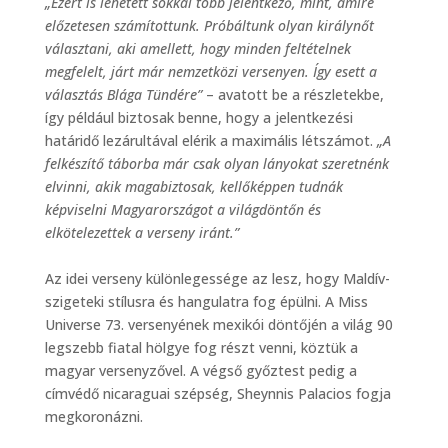
„Ezért is lehetett sokkal több jelentkező, mint, amire
előzetesen számítottunk. Próbáltunk olyan királynőt
választani, aki amellett, hogy minden feltételnek
megfelelt, járt már nemzetközi versenyen. Így esett a
választás Blága Tündére”
– avatott be a részletekbe,
így például biztosak benne, hogy a jelentkezési
határidő lezárultával elérik a maximális létszámot.
„A
felkészítő táborba már csak olyan lányokat szeretnénk
elvinni, akik magabiztosak, kellőképpen tudnák
képviselni Magyarországot a világdöntőn és
elkötelezettek a verseny iránt.”
Az idei verseny különlegessége az lesz, hogy Maldív-
szigeteki stílusra és hangulatra fog épülni. A Miss
Universe 73. versenyének mexikói döntőjén a világ 90
legszebb fiatal hölgye fog részt venni, köztük a
magyar versenyzővel. A végső győztest pedig a
címvédő nicaraguai szépség, Sheynnis Palacios fogja
megkoronázni.