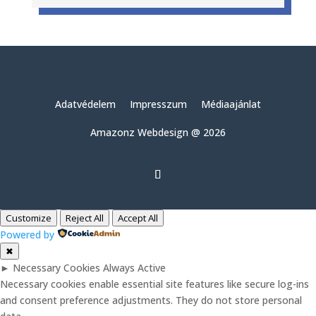
Adatvédelem
Impresszum
Médiaajánlat
Amazonz Webdesign @ 2026
Customize
Reject All
Accept All
Powered by
✖
►
Necessary Cookies
Always Active
Necessary cookies enable essential site features like secure log-ins
and consent preference adjustments. They do not store personal