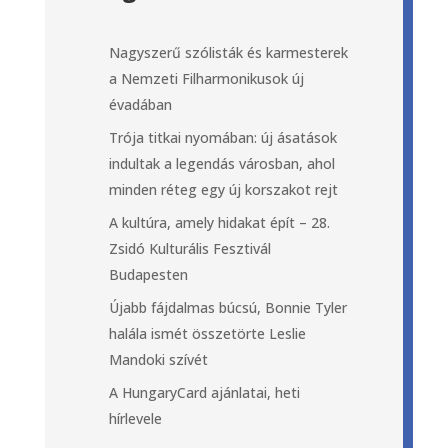
Nagyszerű szólisták és karmesterek
a Nemzeti Filharmonikusok új
évadában
Trója titkai nyomában: új ásatások
indultak a legendás városban, ahol
minden réteg egy új korszakot rejt
A kultúra, amely hidakat épít – 28.
Zsidó Kulturális Fesztivál
Budapesten
Újabb fájdalmas búcsú, Bonnie Tyler
halála ismét összetörte Leslie
Mandoki szívét
A HungaryCard ajánlatai, heti
hírlevele