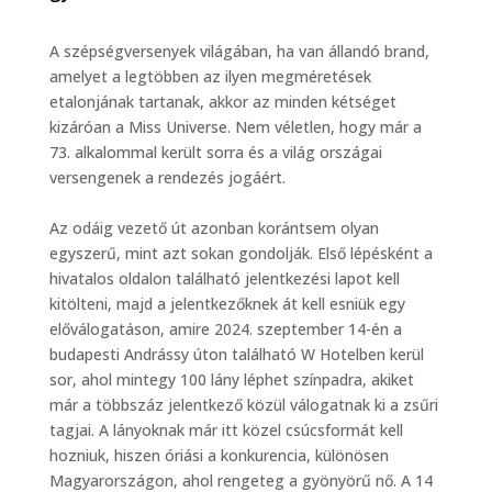
A szépségversenyek világában, ha van állandó brand,
amelyet a legtöbben az ilyen megméretések
etalonjának tartanak, akkor az minden kétséget
kizáróan a Miss Universe. Nem véletlen, hogy már a
73. alkalommal került sorra és a világ országai
versengenek a rendezés jogáért.
Az odáig vezető út azonban korántsem olyan
egyszerű, mint azt sokan gondolják. Első lépésként a
hivatalos oldalon található jelentkezési lapot kell
kitölteni, majd a jelentkezőknek át kell esniük egy
előválogatáson, amire 2024. szeptember 14-én a
budapesti Andrássy úton található W Hotelben kerül
sor, ahol mintegy 100 lány léphet színpadra, akiket
már a többszáz jelentkező közül válogatnak ki a zsűri
tagjai. A lányoknak már itt közel csúcsformát kell
hozniuk, hiszen óriási a konkurencia, különösen
Magyarországon, ahol rengeteg a gyönyörű nő. A 14