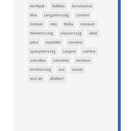
kerékpár
kiállítás
koronavírus
kína
Lengyelország
London
miskolc
mtü
Málta
múzeum
Németország
olaszország
oltás
pécs
repülőtér
románia
spanyolország
szeged
szerbia
szlovákia
szlovénia
turizmus
törökország
usa
utazás
wizz air
állatkert