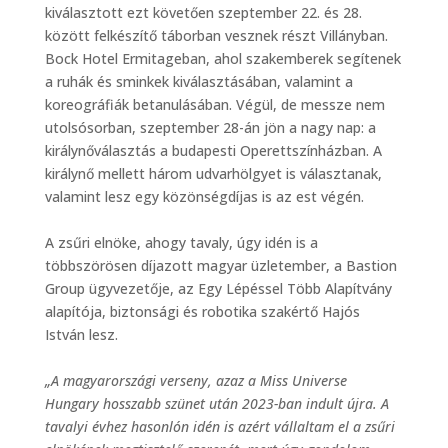
kiválasztott ezt követően szeptember 22. és 28.
között felkészítő táborban vesznek részt Villányban.
Bock Hotel Ermitageban, ahol szakemberek segítenek
a ruhák és sminkek kiválasztásában, valamint a
koreográfiák betanulásában. Végül, de messze nem
utolsósorban, szeptember 28-án jön a nagy nap: a
királynőválasztás a budapesti Operettszínházban. A
királynő mellett három udvarhölgyet is választanak,
valamint lesz egy közönségdíjas is az est végén.
A zsűri elnöke, ahogy tavaly, úgy idén is a
többszörösen díjazott magyar üzletember, a Bastion
Group ügyvezetője, az Egy Lépéssel Több Alapítvány
alapítója, biztonsági és robotika szakértő Hajós
István lesz.
„A magyarországi verseny, azaz a Miss Universe
Hungary hosszabb szünet után 2023-ban indult újra. A
tavalyi évhez hasonlón idén is azért vállaltam el a zsűri