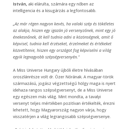
István,
aki elárulta, számára egy nőben az
intelligencia és a kisugárzás a legfontosabb.
„Az már régen nagyon kevés, ha valaki szép és tökéletes
az alakja, hiszen egy igazán jó versenyzőnek, mint egy jó
énekesnőnek, át kell tudnia adni a közönségnek, amit ő
képvisel, tudnia kell érzéseket, érzelmeket és értékeket
közvetítenie, hiszen egy országot fog képviselni a világ
egyik legnagyobb szépségversenyén.”
A Miss Universe Hungary újbóli életre hívásában
oroszlánrésze volt dr. Özer Nórának. A magyar-török
származású, jogász végzettségű hölgy maga is nyert
idehaza rangos szépségversenyt, de a Miss Universe
egy egészen más világ. Mint mondta, a tavalyi
versenyt teljes mértékben pozitívan értékelték, érezni
lehetett, hogy Magyarország nagyon várja, hogy
visszatérjen a világ legrangosabb szépségversenye.