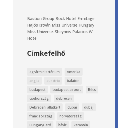
Bastion Group
Bock Hotel Ermitage
Hajós István
Miss Universe Hungary
Miss Universe.
Sheynnis Palacios
W
Hote
Címkefelhő
agrárminisztérium
Amerika
anglia
ausztria
balaton
budapest
budapest airport
Bécs
csehország
debrecen
Debreceni állatkert
dubai
dubaj
franciaország
horvátország
HungaryCard
hévíz
karantén