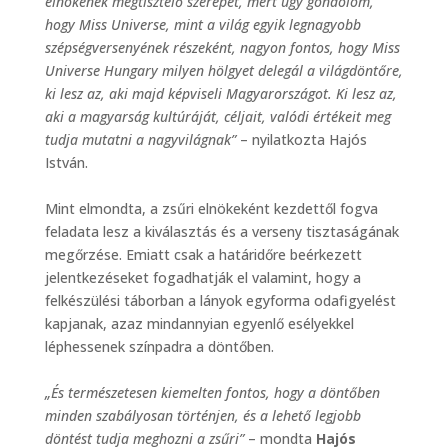
elnökének megtisztelő szerepét, mert úgy gondolom,
hogy Miss Universe, mint a világ egyik legnagyobb
szépségversenyének részeként, nagyon fontos, hogy Miss
Universe Hungary milyen hölgyet delegál a világdöntőre,
ki lesz az, aki majd képviseli Magyarországot. Ki lesz az,
aki a magyarság kultúráját, céljait, valódi értékeit meg
tudja mutatni a nagyvilágnak”
– nyilatkozta Hajós
István.
Mint elmondta, a zsűri elnökeként kezdettől fogva
feladata lesz a kiválasztás és a verseny tisztaságának
megőrzése. Emiatt csak a határidőre beérkezett
jelentkezéseket fogadhatják el valamint, hogy a
felkészülési táborban a lányok egyforma odafigyelést
kapjanak, azaz mindannyian egyenlő esélyekkel
léphessenek színpadra a döntőben.
„És természetesen kiemelten fontos, hogy a döntőben
minden szabályosan történjen, és a lehető legjobb
döntést tudja meghozni a zsűri”
– mondta
Hajós