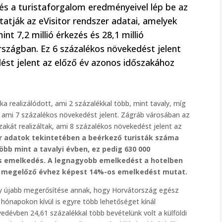
 és a turistaforgalom eredményeivel lép be az
utatják az eVisitor rendszer adatai, amelyek
int 7,2 millió érkezés és 28,1 millió
szágban. Ez 6 százalékos növekedést jelent
ést jelent az előző év azonos időszakához
ka realizálódott, ami 2 százalékkal több, mint tavaly, míg
a, ami 7 százalékos növekedést jelent. Zágráb városában az
zakát realizáltak, ami 8 százalékos növekedést jelent az
 adatok tekintetében a beérkező turisták száma
öbb mint a tavalyi évben, ez pedig 630 000
 emelkedés. A legnagyobb emelkedést a hotelben
a megelőző évhez képest 14%-os emelkedést mutat.
egy újabb megerősítése annak, hogy Horvátország egész
 hónapokon kívül is egyre több lehetőséget kínál
edévben 24,61 százalékkal több bevételünk volt a külföldi