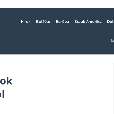
Hírek
Belföld
Európa
Észak-Amerika
Dél
A
tok
l