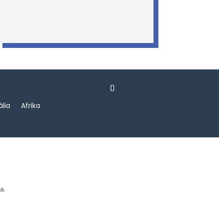
ália
Afrika
a.