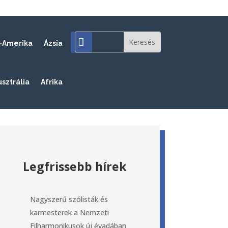
-Amerika
Ázsia
usztrália
Afrika
Legfrissebb hírek
Nagyszerű szólisták és
karmesterek a Nemzeti
Filharmonikusok új évadában