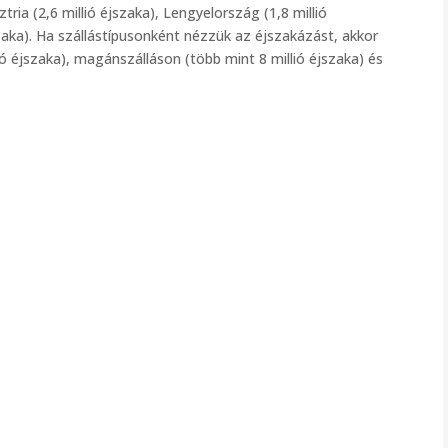
tria (2,6 millió éjszaka), Lengyelország (1,8 millió
szaka). Ha szállástípusonként nézzük az éjszakázást, akkor
ó éjszaka), magánszálláson (több mint 8 millió éjszaka) és