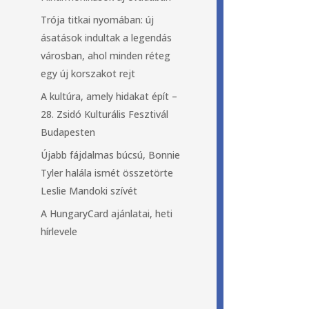
Trója titkai nyomában: új
ásatások indultak a legendás
városban, ahol minden réteg
egy új korszakot rejt
A kultúra, amely hidakat épít –
28. Zsidó Kulturális Fesztivál
Budapesten
Újabb fájdalmas búcsú, Bonnie
Tyler halála ismét összetörte
Leslie Mandoki szívét
A HungaryCard ajánlatai, heti
hírlevele