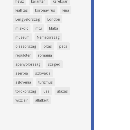
hévíz
karantén
kerékpár
kiállítás
koronavírus
kína
Lengyelország
London
miskolc
mtü
Málta
múzeum
Németország
olaszország
oltás
pécs
repülőtér
románia
spanyolország
szeged
szerbia
szlovákia
szlovénia
turizmus
törökország
usa
utazás
wizz air
állatkert