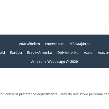
Adatvédelem
Impresszum
Médiaajánlat
föld
Európa
Észak-Amerika
Dél-Amerika
Ázsia
Ausztr
Amazonz Webdesign @ 2026
s and consent preference adjustments. They do not store personal dat