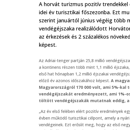
A horvát turizmus pozitív trendekkel
idei év turisztikai főszezonba. Ezt m
szerint januártól június végéig több m
vendégéjszaka realizálódott Horvátor
az érkezések és 2 százalékos növeked
képest.
Az Adriai-tenger partján 25,8 millió vendégéjsza
a kontinens részen több mint 1,1 millió éjszak
első hat hónapban 1,2 millió éjszakai vendégéjs
előző év azonos időszakához képest.
A magyar
Magyarországról 170 000 volt, ami 5%-kal t
vendégéjszakát eredményezett, ami 1%-os
töltött vendégéjszakák mutatnak eddig, 
„Az év első felében elért pozitív eredmények 
évben működő turisztikai célpont, amely a nyári
vendégeinek. Ezt erősíit meg, hogy az első negy