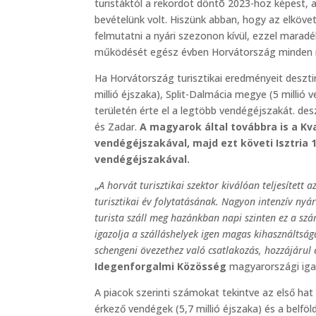
turistáktól a rekordot döntõ 2023-hoz képest, a
bevételünk volt. Hiszünk abban, hogy az elkö
felmutatni a nyári szezonon kívül, ezzel maradé
működését egész évben Horvátország minden r
Ha Horvátország turisztikai eredményeit desztin
millió éjszaka), Split-Dalmácia megye (5 millió 
területén érte el a legtöbb vendégéjszakát. des
és Zadar.
A magyarok által továbbra is a Kv
vendégéjszakával, majd ezt követi Isztria
vendégéjszakával.
„
A horvát turisztikai szektor kiválóan teljesített
turisztikai év folytatásának. Nagyon intenzív nyá
turista száll meg hazánkban napi szinten ez a s
igazolja a szálláshelyek igen magas kihasználtság
schengeni övezethez való csatlakozás, hozzájárul 
Idegenforgalmi Közösség
magyarországi iga
A piacok szerinti számokat tekintve az első ha
érkező vendégek (5,7 millió éjszaka) és a belfö