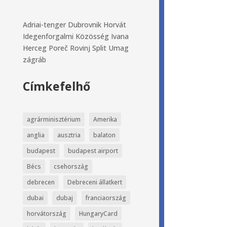
Adriai-tenger
Dubrovnik
Horvát
Idegenforgalmi Közösség
Ivana
Herceg
Poreč
Rovinj
Split
Umag
zágráb
Címkefelhő
agrárminisztérium
Amerika
anglia
ausztria
balaton
budapest
budapest airport
Bécs
csehország
debrecen
Debreceni állatkert
dubai
dubaj
franciaország
horvátország
HungaryCard