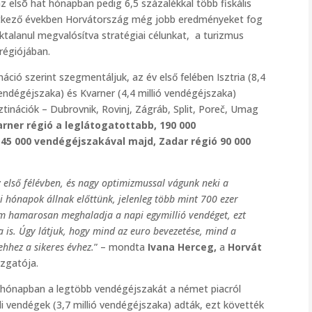
z elsõ hat hónapban pedig 6,5 százalékkal több fiskális
vetkező években Horvátország még jobb eredményeket fog
ktalanul megvalósítva stratégiai célunkat, a turizmus
égiójában.
áció szerint szegmentáljuk, az év első felében Isztria (8,4
vendégéjszaka) és Kvarner (4,4 millió vendégéjszaka)
ztinációk – Dubrovnik, Rovinj, Zágráb, Split, Poreč, Umag
arner régió a leglátogatottabb, 190 000
145 000 vendégéjszakával majd, Zadar régió 90 000
 az első félévben, és nagy optimizmussal vágunk neki a
ri hónapok állnak előttünk, jelenleg több mint 700 ezer
zám hamarosan meghaladja a napi egymillió vendéget, ezt
a is. Úgy látjuk, hogy mind az euro bevezetése, mind a
ehhez a sikeres évhez.
” – mondta
Ivana Herceg,
a
Horvát
zgatója.
t hónapban a legtöbb vendégéjszakát a német piacról
ldi vendégek (3,7 millió vendégéjszaka) adták, ezt követték