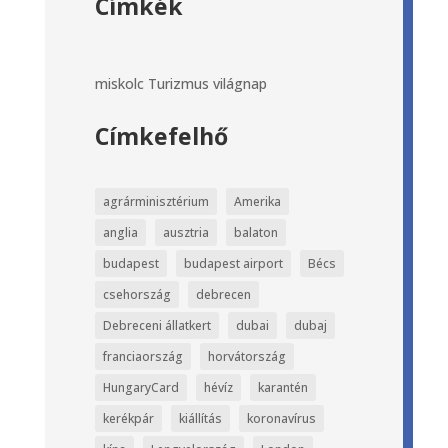
Címkék
miskolc
Turizmus világnap
Címkefelhő
agrárminisztérium
Amerika
anglia
ausztria
balaton
budapest
budapest airport
Bécs
csehország
debrecen
Debreceni állatkert
dubai
dubaj
franciaország
horvátország
HungaryCard
hévíz
karantén
kerékpár
kiállítás
koronavírus