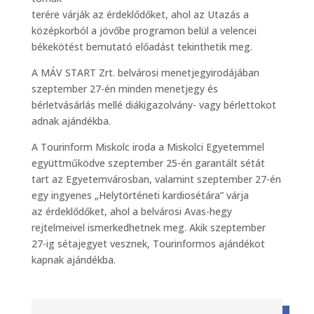
terére várják az érdeklődőket, ahol az Utazás a
középkorból a jövőbe programon belül a velencei
békekötést bemutató előadást tekinthetik meg.
A MÁV START Zrt. belvárosi menetjegyirodájában
szeptember 27-én minden menetjegy és
bérletvásárlás mellé diákigazolvány- vagy bérlettokot
adnak ajándékba.
A Tourinform Miskolc iroda a Miskolci Egyetemmel
együttműködve szeptember 25-én garantált sétát
tart az Egyetemvárosban, valamint szeptember 27-én
egy ingyenes „Helytörténeti kardiosétára” várja
az érdeklődőket, ahol a belvárosi Avas-hegy
rejtelmeivel ismerkedhetnek meg. Akik szeptember
27-ig sétajegyet vesznek, Tourinformos ajándékot
kapnak ajándékba.