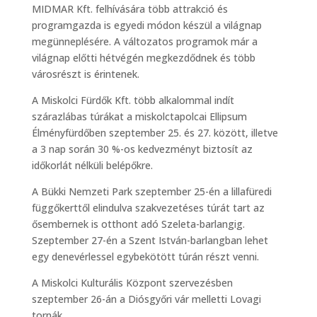
MIDMAR Kft. felhívására több attrakció és
programgazda is egyedi módon készül a világnap
megünneplésére. A változatos programok már a
világnap előtti hétvégén megkezdődnek és több
városrészt is érintenek.
A Miskolci Fürdők Kft. több alkalommal indít
szárazlábas túrákat a miskolctapolcai Ellipsum
Élményfürdőben szeptember 25. és 27. között, illetve
a 3 nap során 30 %-os kedvezményt biztosít az
időkorlát nélküli belépőkre.
A Bükki Nemzeti Park szeptember 25-én a lillafüredi
függőkerttől elindulva szakvezetéses túrát tart az
ősembernek is otthont adó Szeleta-barlangig.
Szeptember 27-én a Szent István-barlangban lehet
egy denevérlessel egybekötött túrán részt venni.
A Miskolci Kulturális Központ szervezésben
szeptember 26-án a Diósgyőri vár melletti Lovagi
tornák