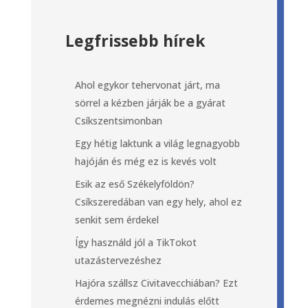
Legfrissebb hírek
Ahol egykor tehervonat járt, ma
sörrel a kézben járják be a gyárat
Csíkszentsimonban
Egy hétig laktunk a világ legnagyobb
hajóján és még ez is kevés volt
Esik az eső Székelyföldön?
Csíkszeredában van egy hely, ahol ez
senkit sem érdekel
Így használd jól a TikTokot
utazástervezéshez
Hajóra szállsz Civitavecchiában? Ezt
érdemes megnézni indulás előtt