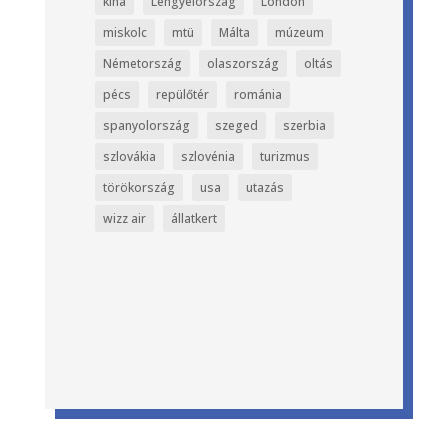
kína
Lengyelország
London
miskolc
mtü
Málta
múzeum
Németország
olaszország
oltás
pécs
repülőtér
románia
spanyolország
szeged
szerbia
szlovákia
szlovénia
turizmus
törökország
usa
utazás
wizz air
állatkert