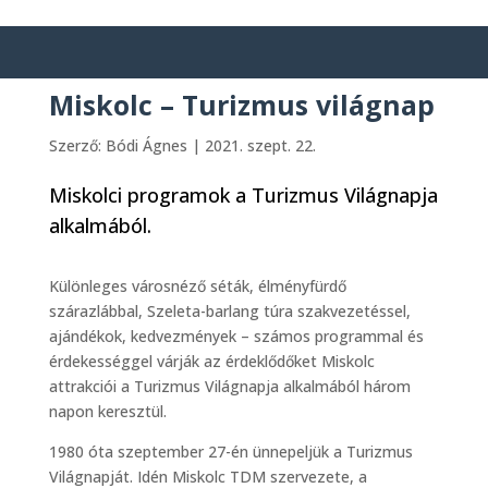
Miskolc – Turizmus világnap
Szerző:
Bódi Ágnes
|
2021. szept. 22.
Miskolci programok a Turizmus Világnapja
alkalmából.
Különleges városnéző séták, élményfürdő
szárazlábbal, Szeleta-barlang túra szakvezetéssel,
ajándékok, kedvezmények – számos programmal és
érdekességgel várják az érdeklődőket Miskolc
attrakciói a Turizmus Világnapja alkalmából három
napon keresztül.
1980 óta szeptember 27-én ünnepeljük a Turizmus
Világnapját. Idén Miskolc TDM szervezete, a