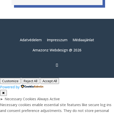
Adatvédelem
Impresszum
Médiaajánlat
Amazonz Webdesign @ 2026
Customize
Reject All
Accept All
Powered by
✖
►
Necessary Cookies
Always Active
Necessary cookies enable essential site features like secure log-ins
and consent preference adjustments. They do not store personal