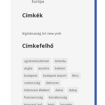
Európa
Címkék
légitársaság
lot
new york
Címkefelhő
agrárminisztérium
Amerika
anglia
ausztria
balaton
budapest
budapest airport
Bécs
csehország
debrecen
Debreceni állatkert
dubai
dubaj
franciaország
horvátország
HungaryCard
hévíz
karantén