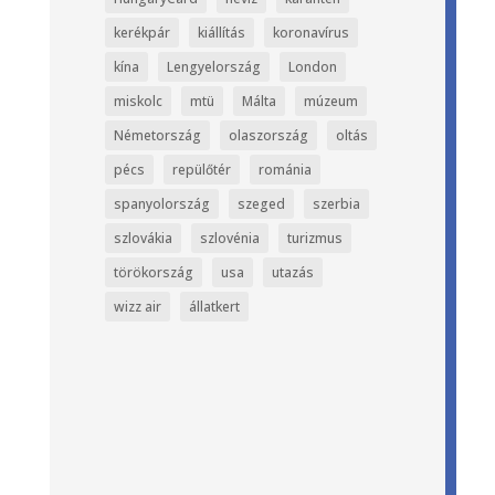
kerékpár
kiállítás
koronavírus
kína
Lengyelország
London
miskolc
mtü
Málta
múzeum
Németország
olaszország
oltás
pécs
repülőtér
románia
spanyolország
szeged
szerbia
szlovákia
szlovénia
turizmus
törökország
usa
utazás
wizz air
állatkert