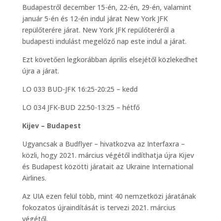
Budapestről december 15-én, 22-én, 29-én, valamint
január 5-én és 12-én indul járat New York JFK
repülőterére járat. New York JFK repülőteréről a
budapesti indulást megelőző nap este indul a járat.
Ezt követően legkorábban április elsejétől közlekedhet
újra a járat.
LO 033 BUD-JFK 16:25-20:25 – kedd
LO 034 JFK-BUD 22:50-13:25 – hétfő
Kijev – Budapest
Ugyancsak a Budflyer – hivatkozva az Interfaxra –
közli, hogy 2021. március végétől indíthatja újra Kijev
és Budapest közötti járatait az Ukraine International
Airlines.
Az UIA ezen felül több, mint 40 nemzetközi járatának
fokozatos újraindítását is tervezi 2021. március
végétől.