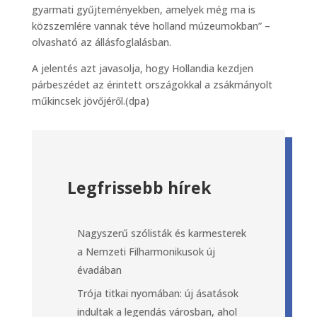
gyarmati gyűjteményekben, amelyek még ma is
közszemlére vannak téve holland múzeumokban” –
olvasható az állásfoglalásban.
A jelentés azt javasolja, hogy Hollandia kezdjen
párbeszédet az érintett országokkal a zsákmányolt
műkincsek jövőjéről.(dpa)
Legfrissebb hírek
Nagyszerű szólisták és karmesterek
a Nemzeti Filharmonikusok új
évadában
Trója titkai nyomában: új ásatások
indultak a legendás városban, ahol