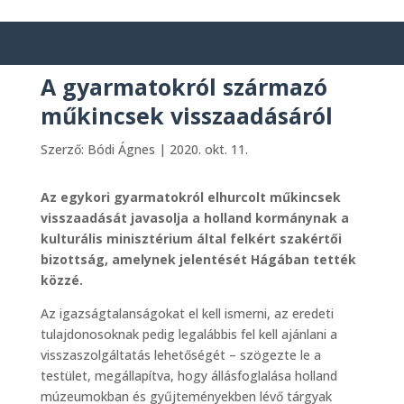
A gyarmatokról származó
műkincsek visszaadásáról
Szerző:
Bódi Ágnes
|
2020. okt. 11.
Az egykori gyarmatokról elhurcolt műkincsek
visszaadását javasolja a holland kormánynak a
kulturális minisztérium által felkért szakértői
bizottság, amelynek jelentését Hágában tették
közzé.
Az igazságtalanságokat el kell ismerni, az eredeti
tulajdonosoknak pedig legalábbis fel kell ajánlani a
visszaszolgáltatás lehetőségét – szögezte le a
testület, megállapítva, hogy állásfoglalása holland
múzeumokban és gyűjteményekben lévő tárgyak