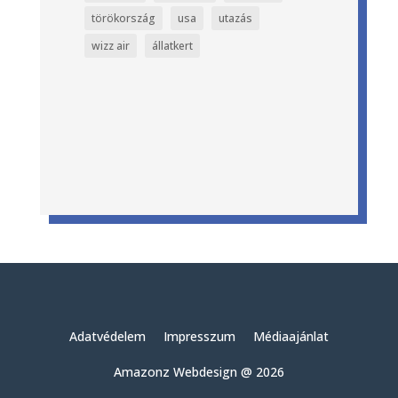
törökország
usa
utazás
wizz air
állatkert
Adatvédelem
Impresszum
Médiaajánlat
Amazonz Webdesign @ 2026