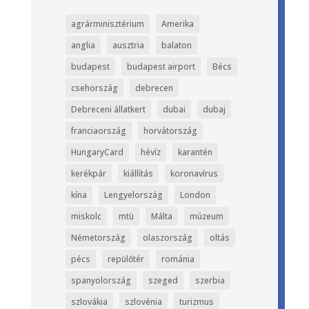
agrárminisztérium
Amerika
anglia
ausztria
balaton
budapest
budapest airport
Bécs
csehország
debrecen
Debreceni állatkert
dubai
dubaj
franciaország
horvátország
HungaryCard
hévíz
karantén
kerékpár
kiállítás
koronavírus
kína
Lengyelország
London
miskolc
mtü
Málta
múzeum
Németország
olaszország
oltás
pécs
repülőtér
románia
spanyolország
szeged
szerbia
szlovákia
szlovénia
turizmus