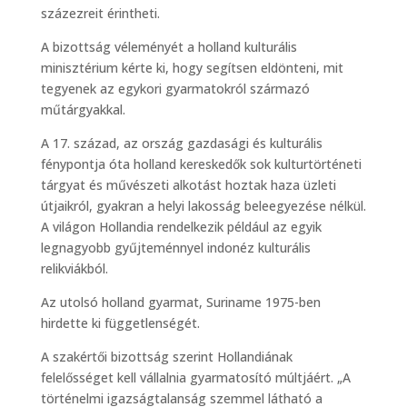
százezreit érintheti.
A bizottság véleményét a holland kulturális
minisztérium kérte ki, hogy segítsen eldönteni, mit
tegyenek az egykori gyarmatokról származó
műtárgyakkal.
A 17. század, az ország gazdasági és kulturális
fénypontja óta holland kereskedők sok kulturtörténeti
tárgyat és művészeti alkotást hoztak haza üzleti
útjaikról, gyakran a helyi lakosság beleegyezése nélkül.
A világon Hollandia rendelkezik például az egyik
legnagyobb gyűjteménnyel indonéz kulturális
relikviákból.
Az utolsó holland gyarmat, Suriname 1975-ben
hirdette ki függetlenségét.
A szakértői bizottság szerint Hollandiának
felelősséget kell vállalnia gyarmatosító múltjáért. „A
történelmi igazságtalanság szemmel látható a