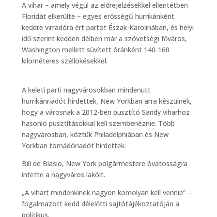
A vihar – amely végül az előrejelzésekkel ellentétben
Floridát elkerülte – egyes erősségű hurrikánként
keddre virradóra ért partot Észak-Karolinában, és helyi
idő szerint kedden délben már a szövetségi főváros,
Washington mellett süvített óránként 140-160
kilométeres széllökésekkel.
A keleti parti nagyvárosokban mindenütt
hurrikánriadót hirdettek, New Yorkban arra készülnek,
hogy a városnak a 2012-ben pusztító Sandy viharhoz
hasonló pusztításokkal kell szembenéznie. Több
nagyvárosban, köztük Philadelphiában és New
Yorkban tornádóriadót hirdettek.
Bill de Blasio, New York polgármestere óvatosságra
intette a nagyváros lakóit.
„A vihart mindenkinek nagyon komolyan kell vennie” –
fogalmazott kedd délelőtti sajtótájékoztatóján a
politikus.