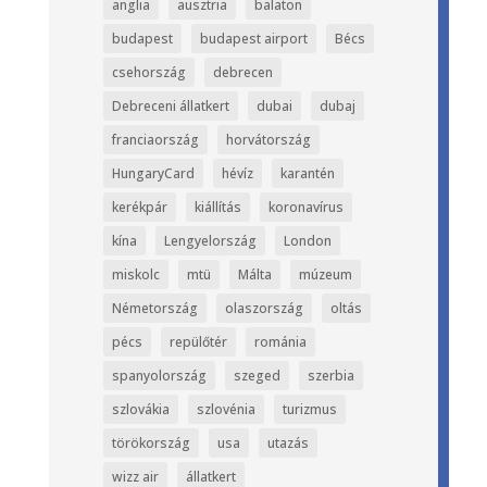
anglia
ausztria
balaton
budapest
budapest airport
Bécs
csehország
debrecen
Debreceni állatkert
dubai
dubaj
franciaország
horvátország
HungaryCard
hévíz
karantén
kerékpár
kiállítás
koronavírus
kína
Lengyelország
London
miskolc
mtü
Málta
múzeum
Németország
olaszország
oltás
pécs
repülőtér
románia
spanyolország
szeged
szerbia
szlovákia
szlovénia
turizmus
törökország
usa
utazás
wizz air
állatkert