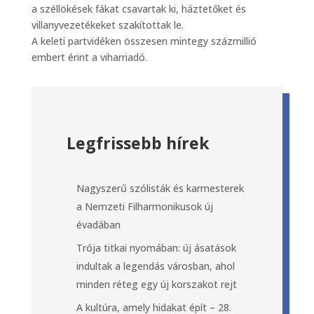
a széllökések fákat csavartak ki, háztetőket és
villanyvezetékeket szakítottak le.
A keleti partvidéken összesen mintegy százmillió
embert érint a viharriadó.
Legfrissebb hírek
Nagyszerű szólisták és karmesterek
a Nemzeti Filharmonikusok új
évadában
Trója titkai nyomában: új ásatások
indultak a legendás városban, ahol
minden réteg egy új korszakot rejt
A kultúra, amely hidakat épít – 28.