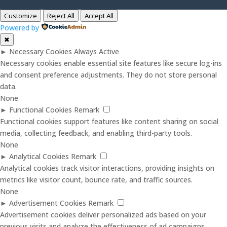
Customize
Reject All
Accept All
Powered by
✖
►
Necessary Cookies
Always Active
Necessary cookies enable essential site features like secure log-ins
and consent preference adjustments. They do not store personal
data.
None
►
Functional Cookies
Remark
Functional cookies support features like content sharing on social
media, collecting feedback, and enabling third-party tools.
None
►
Analytical Cookies
Remark
Analytical cookies track visitor interactions, providing insights on
metrics like visitor count, bounce rate, and traffic sources.
None
►
Advertisement Cookies
Remark
Advertisement cookies deliver personalized ads based on your
previous visits and analyze the effectiveness of ad campaigns.