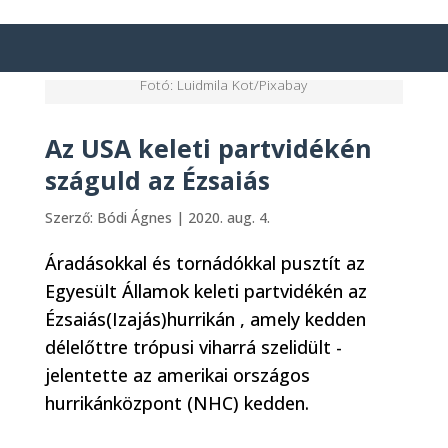
Fotó: Luidmila Kot/Pixabay
Az USA keleti partvidékén
száguld az Ézsaiás
Szerző:
Bódi Ágnes
|
2020. aug. 4.
Áradásokkal és tornádókkal pusztít az
Egyesült Államok keleti partvidékén az
Ézsaiás(Izajás)hurrikán , amely kedden
délelőttre trópusi viharrá szelidült -
jelentette az amerikai országos
hurrikánközpont (NHC) kedden.