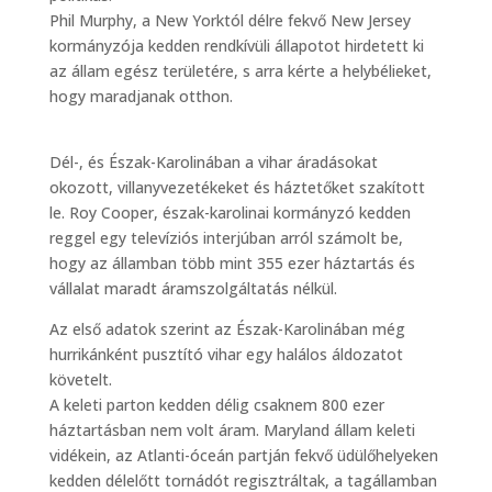
Phil Murphy, a New Yorktól délre fekvő New Jersey
kormányzója kedden rendkívüli állapotot hirdetett ki
az állam egész területére, s arra kérte a helybélieket,
hogy maradjanak otthon.
Dél-, és Észak-Karolinában a vihar áradásokat
okozott, villanyvezetékeket és háztetőket szakított
le. Roy Cooper, észak-karolinai kormányzó kedden
reggel egy televíziós interjúban arról számolt be,
hogy az államban több mint 355 ezer háztartás és
vállalat maradt áramszolgáltatás nélkül.
Az első adatok szerint az Észak-Karolinában még
hurrikánként pusztító vihar egy halálos áldozatot
követelt.
A keleti parton kedden délig csaknem 800 ezer
háztartásban nem volt áram. Maryland állam keleti
vidékein, az Atlanti-óceán partján fekvő üdülőhelyeken
kedden délelőtt tornádót regisztráltak, a tagállamban