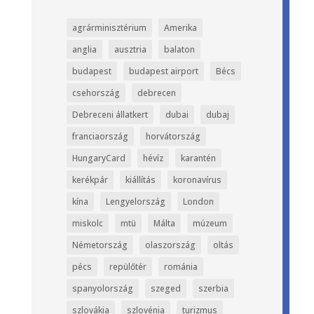
agrárminisztérium
Amerika
anglia
ausztria
balaton
budapest
budapest airport
Bécs
csehország
debrecen
Debreceni állatkert
dubai
dubaj
franciaország
horvátország
HungaryCard
hévíz
karantén
kerékpár
kiállítás
koronavírus
kína
Lengyelország
London
miskolc
mtü
Málta
múzeum
Németország
olaszország
oltás
pécs
repülőtér
románia
spanyolország
szeged
szerbia
szlovákia
szlovénia
turizmus