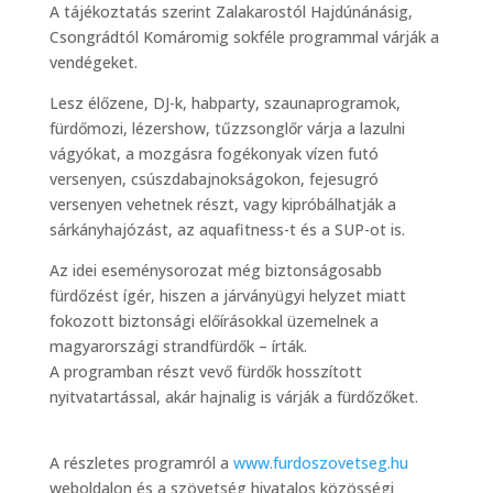
A tájékoztatás szerint Zalakarostól Hajdúnánásig,
Csongrádtól Komáromig sokféle programmal várják a
vendégeket.
Lesz élőzene, DJ-k, habparty, szaunaprogramok,
fürdőmozi, lézershow, tűzzsonglőr várja a lazulni
vágyókat, a mozgásra fogékonyak vízen futó
versenyen, csúszdabajnokságokon, fejesugró
versenyen vehetnek részt, vagy kipróbálhatják a
sárkányhajózást, az aquafitness-t és a SUP-ot is.
Az idei eseménysorozat még biztonságosabb
fürdőzést ígér, hiszen a járványügyi helyzet miatt
fokozott biztonsági előírásokkal üzemelnek a
magyarországi strandfürdők – írták.
A programban részt vevő fürdők hosszított
nyitvatartással, akár hajnalig is várják a fürdőzőket.
A részletes programról a
www.furdoszovetseg.hu
weboldalon és a szövetség hivatalos közösségi