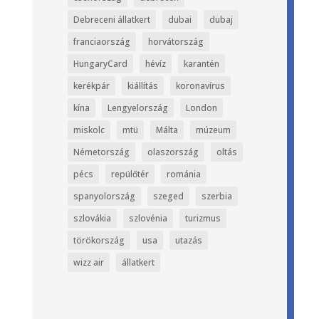
Debreceni állatkert
dubai
dubaj
franciaország
horvátország
HungaryCard
hévíz
karantén
kerékpár
kiállítás
koronavírus
kína
Lengyelország
London
miskolc
mtü
Málta
múzeum
Németország
olaszország
oltás
pécs
repülőtér
románia
spanyolország
szeged
szerbia
szlovákia
szlovénia
turizmus
törökország
usa
utazás
wizz air
állatkert