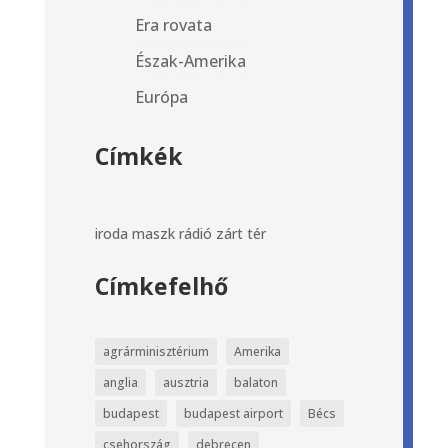
Era rovata
Észak-Amerika
Európa
Címkék
iroda
maszk
rádió
zárt tér
Címkefelhő
agrárminisztérium
Amerika
anglia
ausztria
balaton
budapest
budapest airport
Bécs
csehország
debrecen