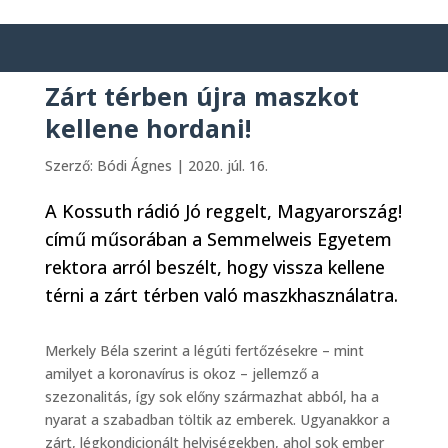
Zárt térben újra maszkot
kellene hordani!
Szerző:
Bódi Ágnes
|
2020. júl. 16.
A Kossuth rádió Jó reggelt, Magyarország!
című műsorában a Semmelweis Egyetem
rektora arról beszélt, hogy vissza kellene
térni a zárt térben való maszkhasználatra.
Merkely Béla szerint a légúti fertőzésekre – mint
amilyet a koronavírus is okoz – jellemző a
szezonalitás, így sok előny származhat abból, ha a
nyarat a szabadban töltik az emberek. Ugyanakkor a
zárt, légkondicionált helyiségekben, ahol sok ember