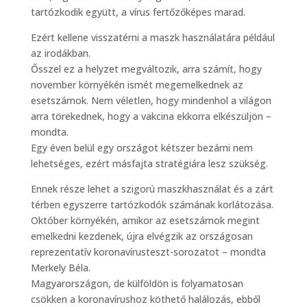
tartózkodik együtt, a vírus fertőzőképes marad.
Ezért kellene visszatérni a maszk használatára például
az irodákban.
Ősszel ez a helyzet megváltozik, arra számít, hogy
november környékén ismét megemelkednek az
esetszámok. Nem véletlen, hogy mindenhol a világon
arra törekednek, hogy a vakcina ekkorra elkészüljön –
mondta.
Egy éven belül egy országot kétszer bezárni nem
lehetséges, ezért másfajta stratégiára lesz szükség.
Ennek része lehet a szigorú maszkhasználat és a zárt
térben egyszerre tartózkodók számának korlátozása.
Október környékén, amikor az esetszámok megint
emelkedni kezdenek, újra elvégzik az országosan
reprezentatív koronavírusteszt-sorozatot – mondta
Merkely Béla.
Magyarországon, de külföldön is folyamatosan
csökken a koronavírushoz köthető halálozás, ebből