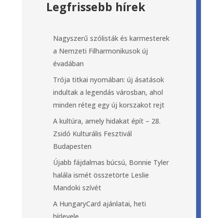
Legfrissebb hírek
Nagyszerű szólisták és karmesterek
a Nemzeti Filharmonikusok új
évadában
Trója titkai nyomában: új ásatások
indultak a legendás városban, ahol
minden réteg egy új korszakot rejt
A kultúra, amely hidakat épít – 28.
Zsidó Kulturális Fesztivál
Budapesten
Újabb fájdalmas búcsú, Bonnie Tyler
halála ismét összetörte Leslie
Mandoki szívét
A HungaryCard ajánlatai, heti
hírlevele