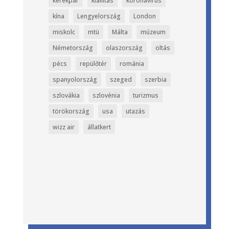
kerékpár
kiállítás
koronavírus
kína
Lengyelország
London
miskolc
mtü
Málta
múzeum
Németország
olaszország
oltás
pécs
repülőtér
románia
spanyolország
szeged
szerbia
szlovákia
szlovénia
turizmus
törökország
usa
utazás
wizz air
állatkert