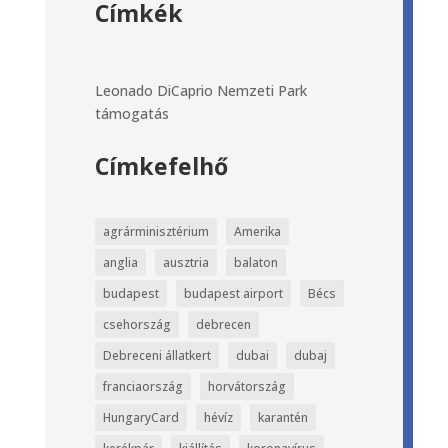
Címkék
Leonado DiCaprio
Nemzeti Park
támogatás
Címkefelhő
agrárminisztérium
Amerika
anglia
ausztria
balaton
budapest
budapest airport
Bécs
csehország
debrecen
Debreceni állatkert
dubai
dubaj
franciaország
horvátország
HungaryCard
hévíz
karantén