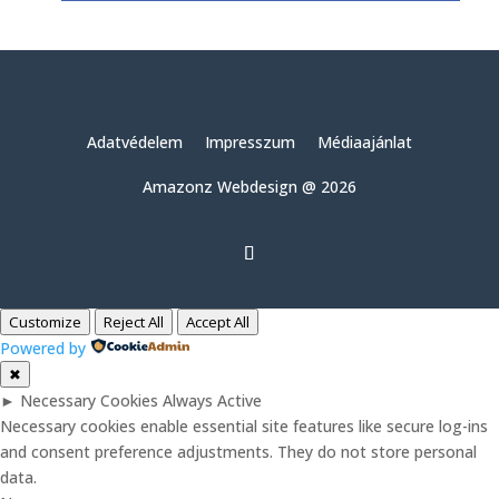
Adatvédelem
Impresszum
Médiaajánlat
Amazonz Webdesign @ 2026
Customize
Reject All
Accept All
Powered by
✖
►
Necessary Cookies
Always Active
Necessary cookies enable essential site features like secure log-ins
and consent preference adjustments. They do not store personal
data.