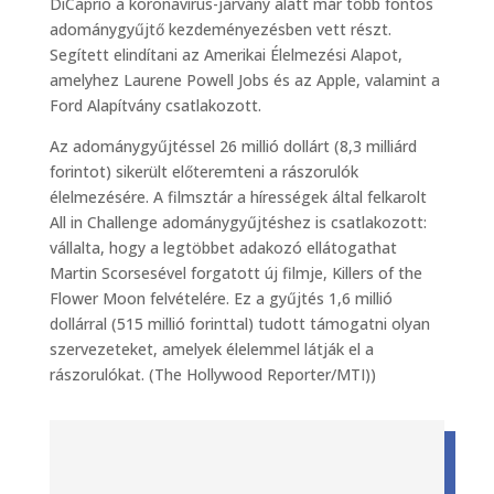
DiCaprio a koronavírus-járvány alatt már több fontos
adománygyűjtő kezdeményezésben vett részt.
Segített elindítani az Amerikai Élelmezési Alapot,
amelyhez Laurene Powell Jobs és az Apple, valamint a
Ford Alapítvány csatlakozott.
Az adománygyűjtéssel 26 millió dollárt (8,3 milliárd
forintot) sikerült előteremteni a rászorulók
élelmezésére. A filmsztár a hírességek által felkarolt
All in Challenge adománygyűjtéshez is csatlakozott:
vállalta, hogy a legtöbbet adakozó ellátogathat
Martin Scorsesével forgatott új filmje, Killers of the
Flower Moon felvételére. Ez a gyűjtés 1,6 millió
dollárral (515 millió forinttal) tudott támogatni olyan
szervezeteket, amelyek élelemmel látják el a
rászorulókat. (The Hollywood Reporter/MTI))