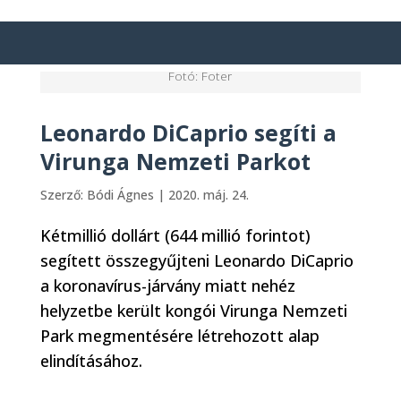
Fotó: Foter
Leonardo DiCaprio segíti a
Virunga Nemzeti Parkot
Szerző:
Bódi Ágnes
|
2020. máj. 24.
Kétmillió dollárt (644 millió forintot)
segített összegyűjteni Leonardo DiCaprio
a koronavírus-járvány miatt nehéz
helyzetbe került kongói Virunga Nemzeti
Park megmentésére létrehozott alap
elindításához.