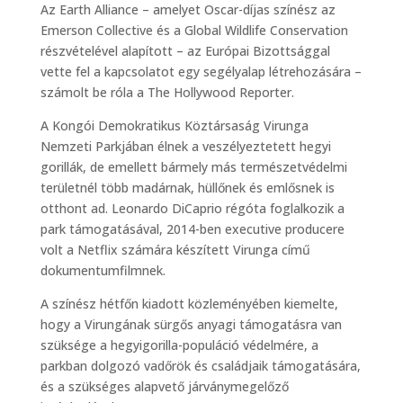
Az Earth Alliance – amelyet Oscar-díjas színész az
Emerson Collective és a Global Wildlife Conservation
részvételével alapított – az Európai Bizottsággal
vette fel a kapcsolatot egy segélyalap létrehozására –
számolt be róla a The Hollywood Reporter.
A Kongói Demokratikus Köztársaság Virunga
Nemzeti Parkjában élnek a veszélyeztetett hegyi
gorillák, de emellett bármely más természetvédelmi
területnél több madárnak, hüllőnek és emlősnek is
otthont ad. Leonardo DiCaprio régóta foglalkozik a
park támogatásával, 2014-ben executive producere
volt a Netflix számára készített Virunga című
dokumentumfilmnek.
A színész hétfőn kiadott közleményében kiemelte,
hogy a Virungának sürgős anyagi támogatásra van
szüksége a hegyigorilla-populáció védelmére, a
parkban dolgozó vadőrök és családjaik támogatására,
és a szükséges alapvető járványmegelőző