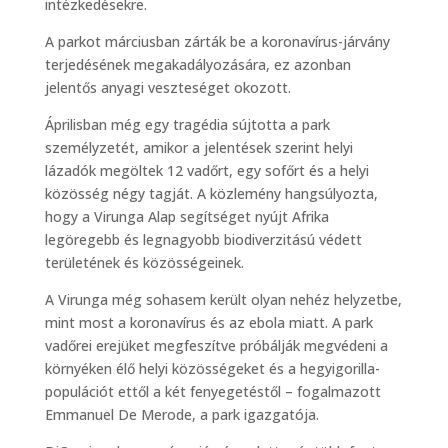
intézkedésekre.
A parkot márciusban zárták be a koronavírus-járvány
terjedésének megakadályozására, ez azonban
jelentős anyagi veszteséget okozott.
Áprilisban még egy tragédia sújtotta a park
személyzetét, amikor a jelentések szerint helyi
lázadók megöltek 12 vadőrt, egy sofőrt és a helyi
közösség négy tagját. A közlemény hangsúlyozta,
hogy a Virunga Alap segítséget nyújt Afrika
legöregebb és legnagyobb biodiverzitású védett
területének és közösségeinek.
A Virunga még sohasem került olyan nehéz helyzetbe,
mint most a koronavírus és az ebola miatt. A park
vadőrei erejüket megfeszítve próbálják megvédeni a
környéken élő helyi közösségeket és a hegyigorilla-
populációt ettől a két fenyegetéstől – fogalmazott
Emmanuel De Merode, a park igazgatója.