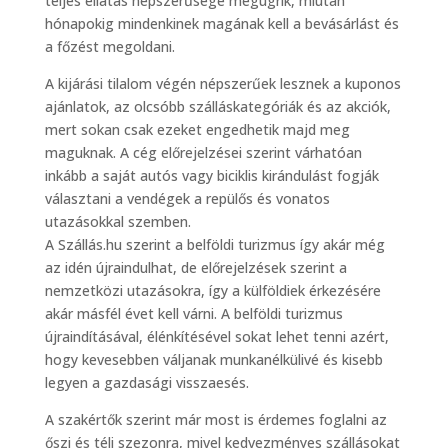
teljes ellátás népszerűsége megugrik, miután
hónapokig mindenkinek magának kell a bevásárlást és
a főzést megoldani.
A kijárási tilalom végén népszerűek lesznek a kuponos
ajánlatok, az olcsóbb szálláskategóriák és az akciók,
mert sokan csak ezeket engedhetik majd meg
maguknak. A cég előrejelzései szerint várhatóan
inkább a saját autós vagy biciklis kirándulást fogják
választani a vendégek a repülős és vonatos
utazásokkal szemben.
A Szállás.hu szerint a belföldi turizmus így akár még
az idén újraindulhat, de előrejelzések szerint a
nemzetközi utazásokra, így a külföldiek érkezésére
akár másfél évet kell várni. A belföldi turizmus
újraindításával, élénkítésével sokat lehet tenni azért,
hogy kevesebben váljanak munkanélkülivé és kisebb
legyen a gazdasági visszaesés.
A szakértők szerint már most is érdemes foglalni az
őszi és téli szezonra, mivel kedvezményes szállásokat