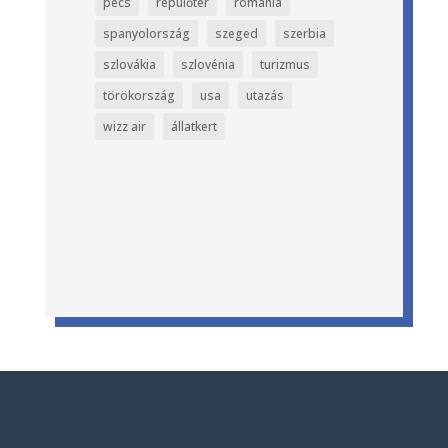
pécs
repülőtér
románia
spanyolország
szeged
szerbia
szlovákia
szlovénia
turizmus
törökország
usa
utazás
wizz air
állatkert