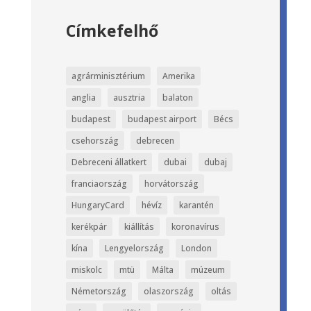
Címkefelhő
agrárminisztérium
Amerika
anglia
ausztria
balaton
budapest
budapest airport
Bécs
csehország
debrecen
Debreceni állatkert
dubai
dubaj
franciaország
horvátország
HungaryCard
hévíz
karantén
kerékpár
kiállítás
koronavírus
kína
Lengyelország
London
miskolc
mtü
Málta
múzeum
Németország
olaszország
oltás