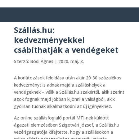
Szállás.hu:
kedvezményekkel
csábíthatják a vendégeket
Szerző:
Bódi Ágnes
|
2020. máj. 8.
A korlátozások feloldása után akár 20-30 százalékos
kedvezményt is adnak majd a szálláshelyek a
vendégeknek – vélik a Szállás.hu szakértői, akik szerint
azok fognak majd jobban kijönni a válságból, akik
gyorsan tudnak alkalmazkodni az új igényekhez.
Az online szállásfoglaló portál MTI-nek küldött
ágazati elemzésében Szigetvári József, a Szállás.hu
vezérigazgatója kifejtette, hogy a szállásokon a