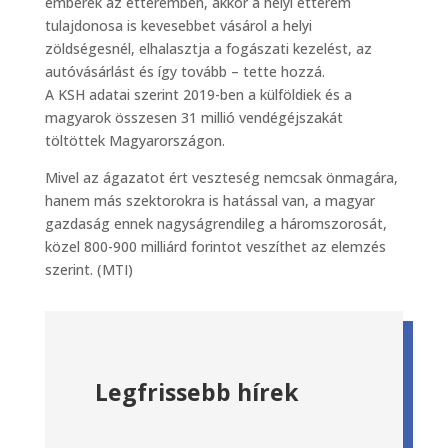
emberek az étteremben, akkor a helyi étterem
tulajdonosa is kevesebbet vásárol a helyi
zöldségesnél, elhalasztja a fogászati kezelést, az
autóvásárlást és így tovább – tette hozzá.
A KSH adatai szerint 2019-ben a külföldiek és a
magyarok összesen 31 millió vendégéjszakát
töltöttek Magyarországon.
Mivel az ágazatot ért veszteség nemcsak önmagára,
hanem más szektorokra is hatással van, a magyar
gazdaság ennek nagyságrendileg a háromszorosát,
közel 800-900 milliárd forintot veszíthet az elemzés
szerint. (MTI)
Legfrissebb hírek