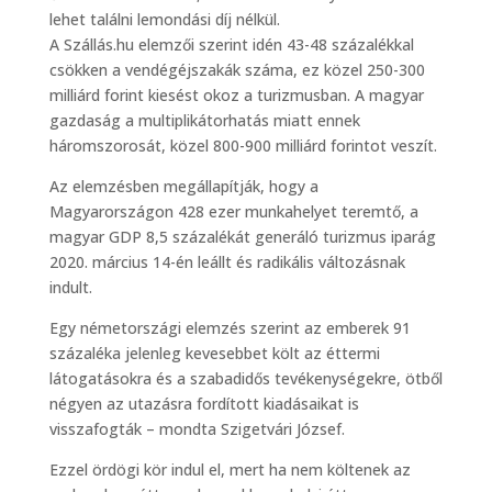
lehet találni lemondási díj nélkül.
A Szállás.hu elemzői szerint idén 43-48 százalékkal
csökken a vendégéjszakák száma, ez közel 250-300
milliárd forint kiesést okoz a turizmusban. A magyar
gazdaság a multiplikátorhatás miatt ennek
háromszorosát, közel 800-900 milliárd forintot veszít.
Az elemzésben megállapítják, hogy a
Magyarországon 428 ezer munkahelyet teremtő, a
magyar GDP 8,5 százalékát generáló turizmus iparág
2020. március 14-én leállt és radikális változásnak
indult.
Egy németországi elemzés szerint az emberek 91
százaléka jelenleg kevesebbet költ az éttermi
látogatásokra és a szabadidős tevékenységekre, ötből
négyen az utazásra fordított kiadásaikat is
visszafogták – mondta Szigetvári József.
Ezzel ördögi kör indul el, mert ha nem költenek az