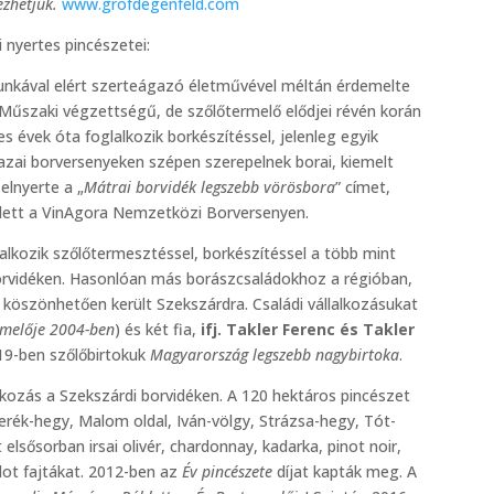
ezhetjük.
www.grofdegenfeld.com
nyertes pincészetei:
munkával elért szerteágazó életművével méltán érdemelte
 Műszaki végzettségű, de szőlőtermelő elődjei révén korán
s évek óta foglalkozik borkészítéssel, jelenleg egyik
hazai borversenyeken szépen szerepelnek borai, kiemelt
elnyerte a „
Mátrai borvidék legszebb vörösbora
” címet,
 lett a VinAgora Nemzetközi Borversenyen.
alkozik szőlőtermesztéssel, borkészítéssel a több mint
borvidéken. Hasonlóan más borászcsaládokhoz a régióban,
k köszönhetően került Szekszárdra. Családi vállalkozásukat
rmelője 2004-ben
) és két fia,
ifj. Takler Ferenc és Takler
019-ben szőlőbirtokuk
Magyarország legszebb nagybirtoka
.
lkozás a Szekszárdi borvidéken. A 120 hektáros pincészet
erék-hegy, Malom oldal, Iván-völgy, Strázsa-hegy, Tót-
lsősorban irsai olivér, chardonnay, kadarka, pinot noir,
lot fajtákat. 2012-ben az
Év pincészete
díjat kapták meg. A