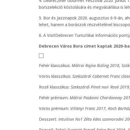
4. Debrecziner Gourmet Fesztivál 2020. június
borszelekció kóstolására és megvásárlása is lehe
5. Bor és Jazznapok 2020. augusztus 6-9-án, a
lehet, hanem a borászok részvételével kiscsoport
6. A VisitDebrecen Turisztikai Információs pont
Debrecen Város Bora címet kaptak 2020-ba
Fehér klasszikus:
Mátrai Rajna Rizling 2018, Szők
Vörös klasszikus:
Szekszárdi Cabernet Franc clas
Rozé klasszikus:
Szekszárdi Pinot noir Rosé 2019
Fehér prémium:
Mátrai Paskomi Chardonnay 2018
Vörös prémium:
Villányi Franc 2017, Koch Borház
Desszert:
Intuition No1 Zéta édes szamorodni 20
Pezsgő:
Tokaji Furmint Pezsgő Extra Brut 2016, 