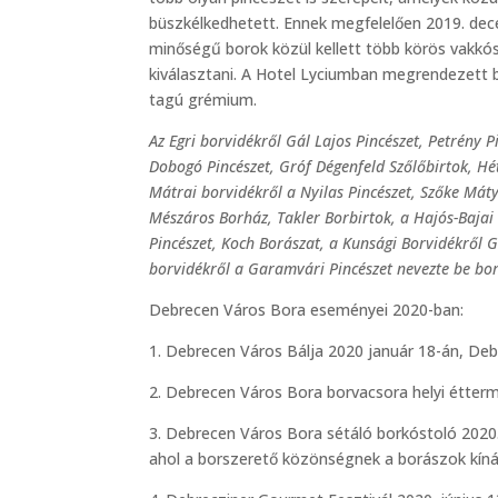
büszkélkedhetett. Ennek megfelelően 2019. dec
minőségű borok közül kellett több körös vakkós
kiválasztani. A Hotel Lyciumban megrendezett b
tagú grémium.
Az Egri borvidékről Gál Lajos Pincészet, Petrény 
Dobogó Pincészet, Gróf Dégenfeld Szőlőbirtok, Héts
Mátrai borvidékről a Nyilas Pincészet, Szőke Máty
Mészáros Borház, Takler Borbirtok, a Hajós-Bajai
Pincészet, Koch Borászat, a Kunsági Borvidékről G
borvidékről a Garamvári Pincészet nevezte be bor
Debrecen Város Bora eseményei 2020-ban:
1. Debrecen Város Bálja 2020 január 18-án, De
2. Debrecen Város Bora borvacsora helyi étter
3. Debrecen Város Bora sétáló borkóstoló 2020.
ahol a borszerető közönségnek a borászok kínál