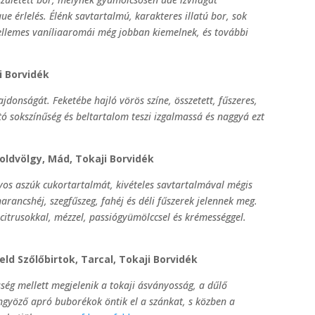
que érlelés. Élénk savtartalmú, karakteres illatú bor, sok
kellemes vaníliaaromái még jobban kiemelnek, és további
yi Borvidék
lajdonságát. Feketébe hajló vörös színe, összetett, fűszeres,
ató sokszínűség és beltartalom teszi izgalmassá és naggyá ezt
oldvölgy, Mád, Tokaji Borvidék
os aszúk cukortartalmát, kivételes savtartalmával mégis
narancshéj, szegfűszeg, fahéj és déli fűszerek jelennek meg.
 citrusokkal, mézzel, passiógyümölccsel és krémességgel.
ld Szőlőbirtok, Tarcal, Tokaji Borvidék
ség mellett megjelenik a tokaji ásványosság, a dűlő
ngyöző apró buborékok öntik el a szánkat, s közben a