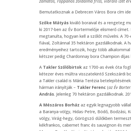
zamatos, roppanós zöldalma friss, vibráló ízét ér
Bemutatkoznak a Debrecen Város Bora cím idei 
Szőke Mátyás
kiváló boraival és a rengeteg 
ki 2017-ben az Év Bortermelője elismerő címet.
megtanulta, hogyan kell a szőlőt művelni. A 70-e
fiával, Zoltánnal 35 hektáron gazdálkodnak. A 
eredményeihez tartozik, hogy több alkalommal 
kétszer pedig Chardonnay bora Champion díjas
A
Takler Szőlőbirtok
az 1700-as évek óta fogl
kétezer éves múltra visszatekintő Szekszárdi 
a Takler család is Mária Terézia betelepítéséne
hárman irányítják –
Takler Ferenc
(
az Év Borte
András
. Jelenleg 70 hektáron gazdálkodnak. 2
A Mészáros Borház
az egyik legnagyobb válla
a Baranya-völgy, Hidas-Petre, Bödő, Bodzási, K
völgy, Virág-hegy, Görögszó dűlőkben termeszt e
kékfrankos, cabernet franc és sauvignon és mer