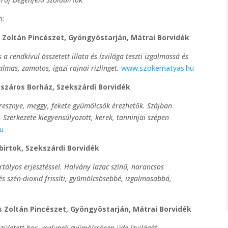
n:
s Zoltán Pincészet, Gyöngyöstarján, Mátrai Borvidék
a rendkívül összetett illata és ízvilága teszti izgalmassá és
lmas, zamatos, igazi rajnai rizlinget.
www.szokematyas.hu
észáros Borház, Szekszárdi Borvidék
seresznye, meggy, fekete gyümölcsök érezhetők. Szájban
. Szerkezete kiegyensúlyozott, kerek, tanninjai szépen
u
birtok, Szekszárdi Borvidék
rtályos erjesztéssel. Halvány lazac színű, narancsos
és szén-dioxid frissíti, gyümölcsösebbé, izgalmasabbá,
 Zoltán Pincészet, Gyöngyöstarján, Mátrai Borvidék
zületett bor, melynek gyümölcsösen üde ízvilágát