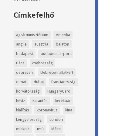
Címkefelhő
agrárminisztérium
Amerika
anglia
ausztria
balaton
budapest
budapest airport
Bécs
csehország
debrecen
Debreceni állatkert
dubai
dubaj
franciaország
horvátország
HungaryCard
hévíz
karantén
kerékpár
kiállítás
koronavírus
kína
Lengyelország
London
miskolc
mtü
Málta