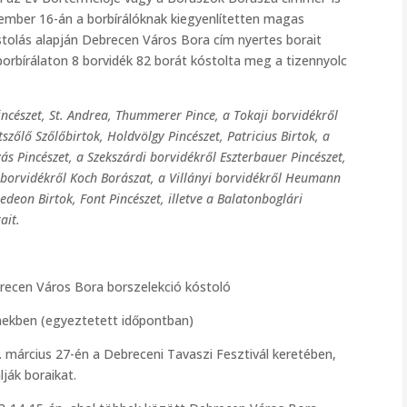
ember 16-án a borbírálóknak kiegyenlítetten magas
tolás alapján Debrecen Város Bora cím nyertes borait
orbírálaton 8 borvidék 82 borát kóstolta meg a tizennyolc
Pincészet, St. Andrea, Thummerer Pince, a Tokaji borvidékről
zőlő Szőlőbirtok, Holdvölgy Pincészet, Patricius Birtok, a
ás Pincészet, a Szekszárdi borvidékről Eszterbauer Pincészet,
 borvidékről Koch Borászat, a Villányi borvidékről Heumann
edeon Birtok, Font Pincészet, illetve a Balatonboglári
ait.
brecen Város Bora borszelekció kóstoló
mekben (egyeztetett időpontban)
 március 27-én a Debreceni Tavaszi Fesztivál keretében,
ják boraikat.