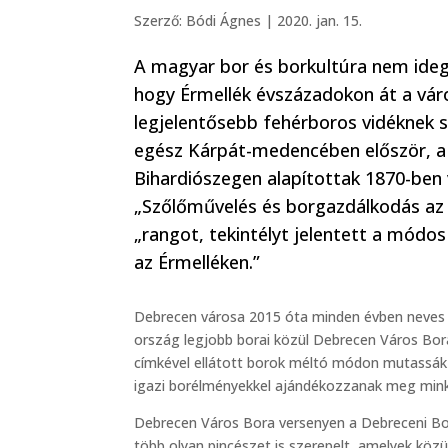
Szerző:
Bódi Ágnes
|
2020. jan. 15.
A magyar bor és borkultúra nem ideg
hogy Érmellék évszázadokon át a váro
legjelentősebb fehérboros vidéknek s
egész Kárpát-medencében először, a 
Bihardiószegen alapítottak 1870-ben 
„Szőlőművelés és borgazdálkodás az
„rangot, tekintélyt jelentett a módos
az Érmelléken.”
Debrecen városa 2015 óta minden évben neves b
ország legjobb borai közül Debrecen Város Bo
címkével ellátott borok méltó módon mutassák
igazi borélményekkel ajándékozzanak meg mink
Debrecen Város Bora versenyen a Debreceni Bo
több olyan pincészet is szerepelt, amelyek kö