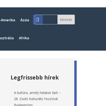
-Amerika
Ázsia
usztrália
Afrika
Legfrissebb hírek
A kultúra, amely hidakat épít –
28. Zsidó Kulturális Fesztivál
Budapesten