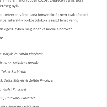
 13-14-15-án, ahol többek között Debrecen Város Bora
tőség nyílik.
hol Debrecen Város Bora borszelekciót nem csak kóstolni
os, interaktív borkóstolókon is részt lehet venni.
ján egész évben meg lehet vásárolni a borokat.
n:
e Mátyás és Zoltán Pincészet
sic 2017, Mészáros Borház
, Takler Borbirtok
, Szőke Mátyás és Zoltán Pincészet
, VinArt Pincészet
08, Holdvölgy Pincészet
Gróf Dégenfeld Szőlőbirtok