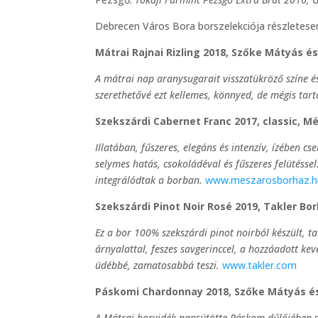
Debrecen Város Bora borszelekciója részletese
Mátrai Rajnai Rizling 2018, Szőke Mátyás é
A mátrai nap aranysugarait visszatükröző színe és 
szerethetővé ezt kellemes, könnyed, de mégis tarta
Szekszárdi Cabernet Franc 2017, classic, M
Illatában, fűszeres, elegáns és intenzív, ízében c
selymes hatás, csokoládéval és fűszeres felütéssel
integrálódtak a borban.
www.meszarosborhaz.h
Szekszárdi Pinot Noir Rosé 2019, Takler Bor
Ez a bor 100% szekszárdi pinot noirból készült, ta
árnyalattal, feszes savgerinccel, a hozzáadott kev
üdébbé, zamatosabbá teszi.
www.takler.com
Páskomi Chardonnay 2018, Szőke Mátyás és
A Mátrai borvidék napsütötte Páskom dűlőjében s