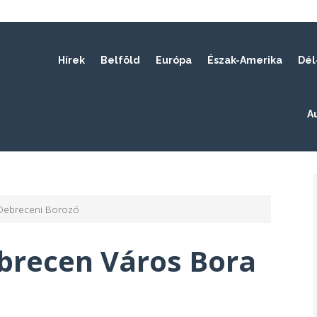
Hírek
Belföld
Európa
Észak-Amerika
Dél
A
Debreceni Borozó
brecen Város Bora