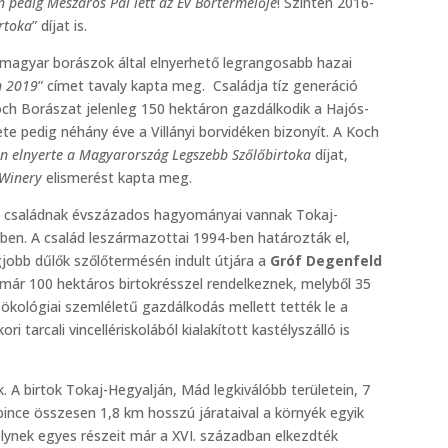
 pedig Mészáros Pál lett az Év Bortermelője
! Szintén 2016-
rtoka
” díjat is.
agyar borászok által elnyerhető legrangosabb hazai
n 2019
” címet tavaly kapta meg. Családja tíz generáció
och Borászat jelenleg 150 hektáron gazdálkodik a Hajós-
e pedig néhány éve a Villányi borvidéken bizonyít. A Koch
n elnyerte a Magyarország Legszebb Szőlőbirtoka
díjat,
 Winery
elismerést kapta meg.
i
családnak évszázados hagyományai vannak Tokaj-
ben. A család leszármazottai 1994-ben határozták el,
egjobb dűlők szőlőtermésén indult útjára a
Gróf Degenfeld
már 100 hektáros birtokrésszel rendelkeznek, melyből 35
 ökológiai szemléletű gazdálkodás mellett tették le a
 tarcali vincellériskolából kialakított kastélyszálló is
 A birtok Tokaj-Hegyalján, Mád legkiválóbb területein, 7
ő pince összesen 1,8 km hosszú járataival a környék egyik
lynek egyes részeit már a XVI. században elkezdték