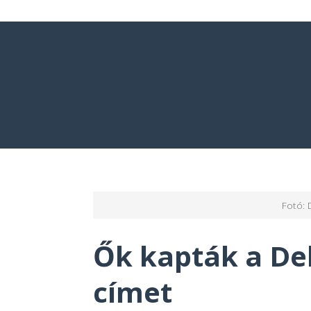
Fotó: 
Ők kapták a De
címet