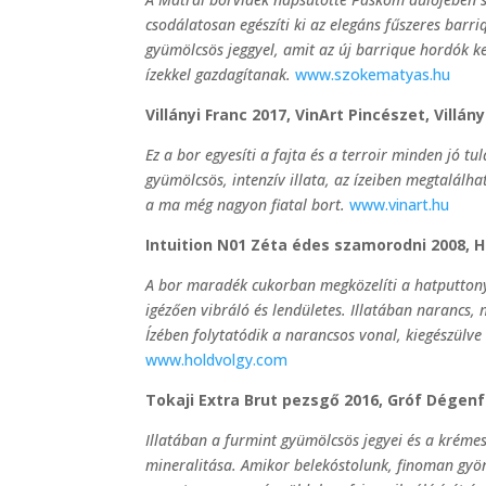
csodálatosan egészíti ki az elegáns fűszeres barri
gyümölcsös jeggyel, amit az új barrique hordók 
ízekkel gazdagítanak.
www.szokematyas.hu
Villányi Franc 2017, VinArt Pincészet, Villán
Ez a bor egyesíti a fajta és a terroir minden jó tu
gyümölcsös, intenzív illata, az ízeiben megtalálh
a ma még nagyon fiatal bort.
www.vinart.hu
Intuition N01 Zéta édes szamorodni 2008, H
A bor maradék cukorban megközelíti a hatputtony
igézően vibráló és lendületes. Illatában narancs, 
Ízében folytatódik a narancsos vonal, kiegészülve
www.holdvolgy.com
Tokaji Extra Brut pezsgő 2016, Gróf Dégenfe
Illatában a furmint gyümölcsös jegyei és a krémes
mineralitása. Amikor belekóstolunk, finoman gyö