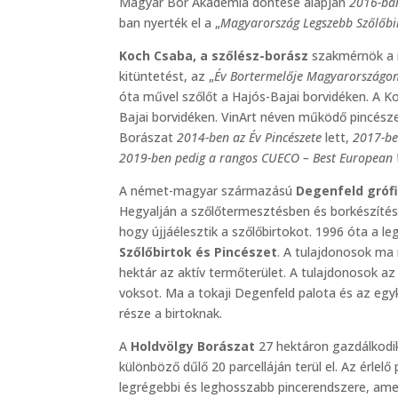
Magyar Bor Akadémia döntése alapján
2016-ban
ban nyerték el a „
Magyarország Legszebb Szőlőbi
Koch Csaba, a szőlész-borász
szakmérnök a m
kitüntetést, az „
Év Bortermelője Magyarországo
óta művel szőlőt a Hajós-Bajai borvidéken. A K
Bajai borvidéken. VinArt néven működő pincészet
Borászat
2014-ben az Év Pincészete
lett,
2017-be
2019-ben pedig a rangos CUECO – Best European
A német-magyar származású
Degenfeld gróf
Hegyalján a szőlőtermesztésben és borkészítés
hogy újjáélesztik a szőlőbirtokot. 1996 óta a l
Szőlőbirtok és Pincészet
. A tulajdonosok ma 
hektár az aktív termőterület. A tulajdonosok az
voksot. Ma a tokaji Degenfeld palota és az egykori
része a birtoknak.
A
Holdvölgy Borászat
27 hektáron gazdálkodik.
különböző dűlő 20 parcelláján terül el. Az érlel
legrégebbi és leghosszabb pincerendszere, ame