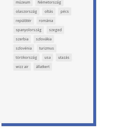
múzeum
Németország
olaszország
oltás
pécs
repülőtér
románia
spanyolország
szeged
szerbia
szlovákia
szlovénia
turizmus
törökország
usa
utazás
wizz air
állatkert