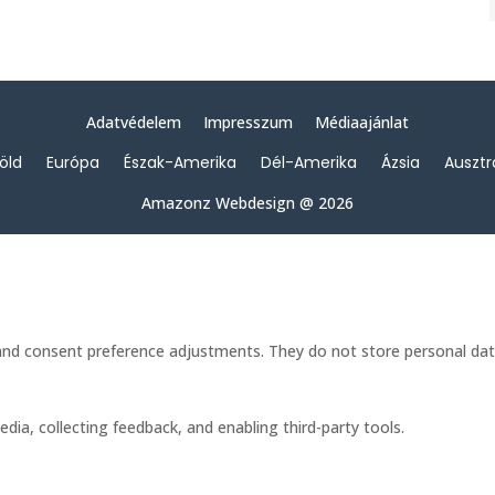
Adatvédelem
Impresszum
Médiaajánlat
föld
Európa
Észak-Amerika
Dél-Amerika
Ázsia
Ausztr
Amazonz Webdesign @ 2026
s and consent preference adjustments. They do not store personal dat
dia, collecting feedback, and enabling third-party tools.