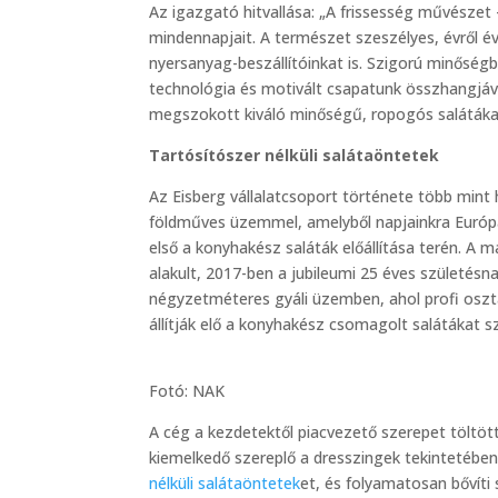
Az igazgató hitvallása: „A frissesség művészet 
mindennapjait. A természet szeszélyes, évről év
nyersanyag-beszállítóinkat is. Szigorú minőség
technológia és motivált csapatunk összhangjáv
megszokott kiváló minőségű, ropogós salátáka
Tartósítószer nélküli salátaöntetek
Az Eisberg vállalatcsoport története több mint 
földműves üzemmel, amelyből napjainkra Európa 
első a konyhakész saláták előállítása terén. A m
alakult, 2017-ben a jubileumi 25 éves születés
négyzetméteres gyáli üzemben, ahol profi osz
állítják elő a konyhakész csomagolt salátákat sz
Fotó: NAK
A cég a kezdetektől piacvezető szerepet töltött
kiemelkedő szereplő a dresszingek tekintetébe
nélküli salátaöntetek
et, és folyamatosan bővíti 