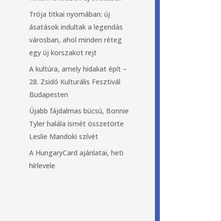
Trója titkai nyomában: új
ásatások indultak a legendás
városban, ahol minden réteg
egy új korszakot rejt
A kultúra, amely hidakat épít –
28. Zsidó Kulturális Fesztivál
Budapesten
Újabb fájdalmas búcsú, Bonnie
Tyler halála ismét összetörte
Leslie Mandoki szívét
A HungaryCard ajánlatai, heti
hírlevele