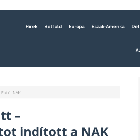
Hírek
Belföld
Európa
Észak-Amerika
Dél
A
Fotó: NAK
tt –
ot indított a NAK