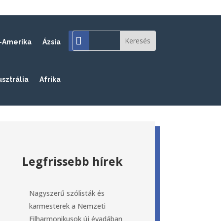
-Amerika
Ázsia
usztrália
Afrika
Legfrissebb hírek
Nagyszerű szólisták és
karmesterek a Nemzeti
Filharmonikusok új évadában