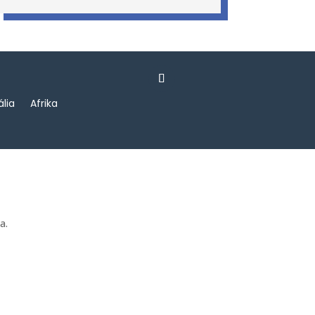
ália
Afrika
a.