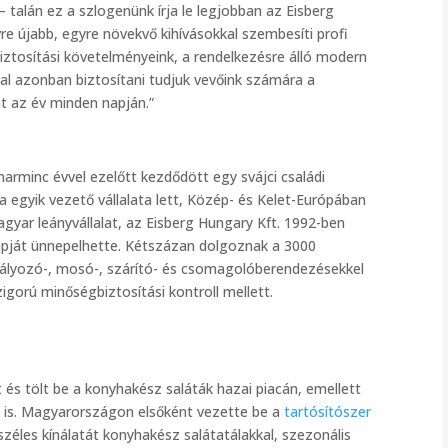
– talán ez a szlogenünk írja le legjobban az Eisberg
re újabb, egyre növekvő kihívásokkal szembesíti profi
biztosítási követelményeink, a rendelkezésre álló modern
al azonban biztosítani tudjuk vevőink számára a
t az év minden napján.”
harminc évvel ezelőtt kezdődött egy svájci családi
egyik vezető vállalata lett, Közép- és Kelet-Európában
agyar leányvállalat, az Eisberg Hungary Kft. 1992-ben
napját ünnepelhette. Kétszázan dolgoznak a 3000
tályozó-, mosó-, szárító- és csomagolóberendezésekkel
igorú minőségbiztosítási kontroll mellett.
 és tölt be a konyhakész saláták hazai piacán, emellett
n is. Magyarországon elsőként vezette be a
tartósítószer
széles kínálatát konyhakész salátatálakkal, szezonális