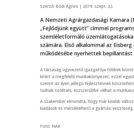
Szerző:
Bódi Ágnes
|
2019. szept. 22.
A Nemzeti Agrárgazdasági Kamara (NA
„Fejlődjünk együtt” címmel programs
szemléletformáló üzemlátogatásokat s
számára. Első alkalommal az Eisber
működésébe nyerhettek bepillantást 
A társaság ügyvezető igazgatója többek közöt
kitért a megfelelő munkakörnyezet, ezzel együt
szerint az ilyen jellegű fejlesztésnek köszönhe
tudnak szólítani, észszerűbbé válhat a munkasz
A szakember elmondta, hogy már kisebb változ
kiadások és mérsékelhető a gyártási veszteség.
Fotó: NAK