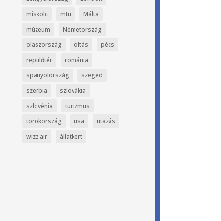
miskolc
mtü
Málta
múzeum
Németország
olaszország
oltás
pécs
repülőtér
románia
spanyolország
szeged
szerbia
szlovákia
szlovénia
turizmus
törökország
usa
utazás
wizz air
állatkert