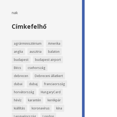
nak
Címkefelhő
agrárminisztérium
Amerika
anglia
ausztria
balaton
budapest
budapest airport
Bécs
csehország
debrecen
Debreceni állatkert
dubai
dubaj
franciaország
horvátország
HungaryCard
hévíz
karantén
kerékpár
kiállítás
koronavírus
kína
Lengyelország
London