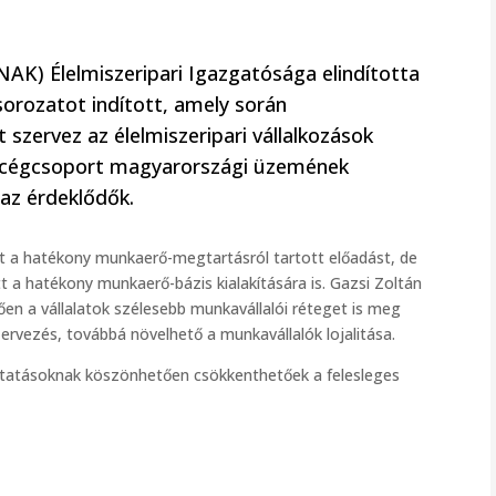
K) Élelmiszeripari Igazgatósága elindította
orozatot indított, amely során
zervez az élelmiszeripari vállalkozások
g cégcsoport magyarországi üzemének
az érdeklődők.
t a hatékony munkaerő-megtartásról tartott előadást, de
t a hatékony munkaerő-bázis kialakítására is. Gazsi Zoltán
tően a vállalatok szélesebb munkavállalói réteget is meg
ervezés, továbbá növelhető a munkavállalók lojalitása.
tatásoknak köszönhetően csökkenthetőek a felesleges