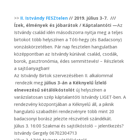
>>
II. Istvándy FESZtelen
// 2019. július 3-7. ///
Ízek, élmények és jóbarátok / Káptalantóti —
Az
Istvándy család idén másodszorra nyitja meg a teljes
birtokot több helyszínen a Tóti-hegy (és Badacsony)
vonzáskörzetében. Pár nap fesztelen hangulatban
középpontban az Istvándy kúriával: család, csodák,
borok, gasztronómia, édes semmittevés! – Részletek
a sajtóanyagban!
Az Istvándy Birtok szervezésében II. alkalommal
rendezik meg
július 3-án a Kéknyelű Ízlelő
elnevezésű sétálókóstolót
új helyszínen a
varázslatosan szép káptalantóti Istvándy LIGET-ben. A
rendezvény központjában a Kéknyelű áll, a piknik
hangulatú szabadtéri rendezvényre több mint 20
badacsonyi borász jelezte részvételi szándékát.
Július 3. 16:00 Szakmai és sajtókóstoló – jelentkezés?
Istvándy Gergely 06702304713