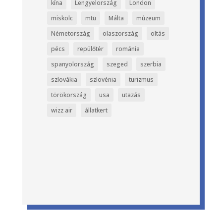
kína
Lengyelország
London
miskolc
mtü
Málta
múzeum
Németország
olaszország
oltás
pécs
repülőtér
románia
spanyolország
szeged
szerbia
szlovákia
szlovénia
turizmus
törökország
usa
utazás
wizz air
állatkert