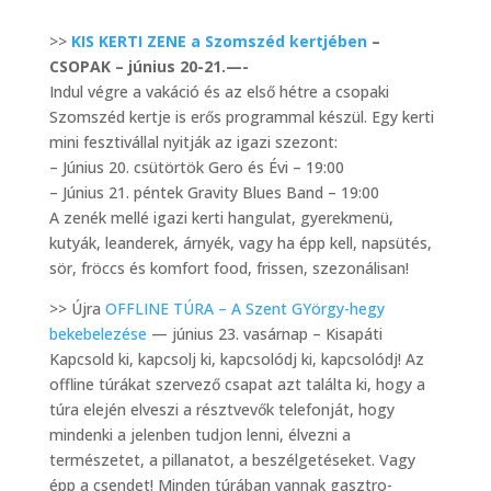
>>
KIS KERTI ZENE a Szomszéd kertjében
–
CSOPAK – június 20-21.—-
Indul végre a vakáció és az első hétre a csopaki
Szomszéd kertje is erős programmal készül. Egy kerti
mini fesztivállal nyitják az igazi szezont:
– Június 20. csütörtök Gero és Évi – 19:00
– Június 21. péntek Gravity Blues Band – 19:00
A zenék mellé igazi kerti hangulat, gyerekmenü,
kutyák, leanderek, árnyék, vagy ha épp kell, napsütés,
sör, fröccs és komfort food, frissen, szezonálisan!
>> Újra
OFFLINE TÚRA – A Szent GYörgy-hegy
bekebelezése
— június 23. vasárnap – Kisapáti
Kapcsold ki, kapcsolj ki, kapcsolódj ki, kapcsolódj! Az
offline túrákat szervező csapat azt találta ki, hogy a
túra elején elveszi a résztvevők telefonját, hogy
mindenki a jelenben tudjon lenni, élvezni a
természetet, a pillanatot, a beszélgetéseket. Vagy
épp a csendet! Minden túrában vannak gasztro-