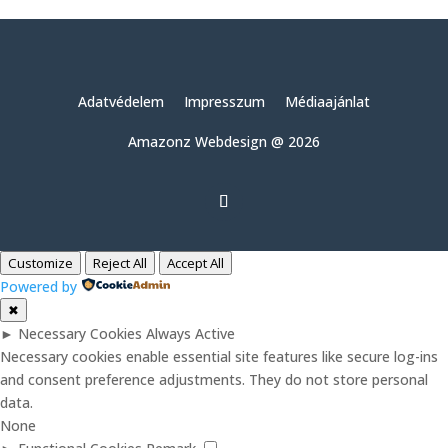
Adatvédelem
Impresszum
Médiaajánlat
Amazonz Webdesign @ 2026
Customize
Reject All
Accept All
Powered by
✖
►
Necessary Cookies
Always Active
Necessary cookies enable essential site features like secure log-ins
and consent preference adjustments. They do not store personal
data.
None