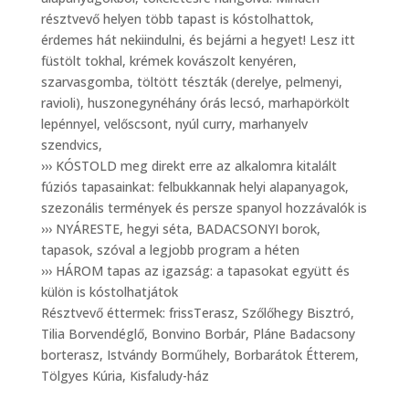
résztvevő helyen több tapast is kóstolhattok,
érdemes hát nekiindulni, és bejárni a hegyet! Lesz itt
füstölt tokhal, krémek kovászolt kenyéren,
szarvasgomba, töltött tészták (derelye, pelmenyi,
ravioli), huszonegynéhány órás lecsó, marhapörkölt
lepénnyel, velőscsont, nyúl curry, marhanyelv
szendvics,
››› KÓSTOLD meg direkt erre az alkalomra kitalált
fúziós tapasainkat: felbukkannak helyi alapanyagok,
szezonális termények és persze spanyol hozzávalók is
››› NYÁRESTE, hegyi séta, BADACSONYI borok,
tapasok, szóval a legjobb program a héten
››› HÁROM tapas az igazság: a tapasokat együtt és
külön is kóstolhatjátok
Résztvevő éttermek: frissTerasz, Szőlőhegy Bisztró,
Tilia Borvendéglő, Bonvino Borbár, Pláne Badacsony
borterasz, Istvándy Borműhely, Borbarátok Étterem,
Tölgyes Kúria, Kisfaludy-ház