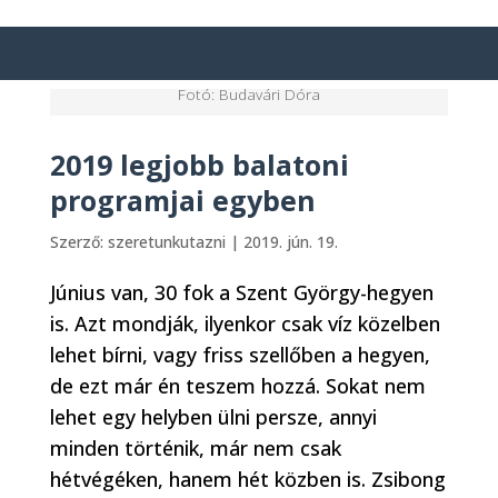
Fotó: Budavári Dóra
2019 legjobb balatoni
programjai egyben
Szerző:
szeretunkutazni
|
2019. jún. 19.
Június van, 30 fok a Szent György-hegyen
is. Azt mondják, ilyenkor csak víz közelben
lehet bírni, vagy friss szellőben a hegyen,
de ezt már én teszem hozzá. Sokat nem
lehet egy helyben ülni persze, annyi
minden történik, már nem csak
hétvégéken, hanem hét közben is. Zsibong