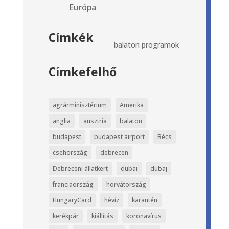
Európa
Címkék
balaton
programok
Címkefelhő
agrárminisztérium
Amerika
anglia
ausztria
balaton
budapest
budapest airport
Bécs
csehország
debrecen
Debreceni állatkert
dubai
dubaj
franciaország
horvátország
HungaryCard
hévíz
karantén
kerékpár
kiállítás
koronavírus