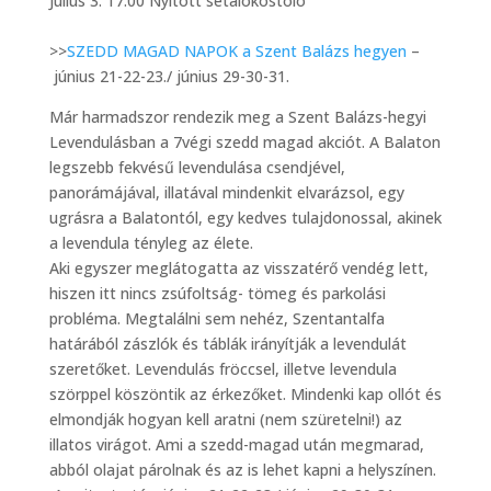
Július 3. 17:00 Nyitott sétálókóstoló
>>
SZEDD MAGAD NAPOK a Szent Balázs hegyen
–
június 21-22-23./ június 29-30-31.
Már harmadszor rendezik meg a Szent Balázs-hegyi
Levendulásban a 7végi szedd magad akciót. A Balaton
legszebb fekvésű levendulása csendjével,
panorámájával, illatával mindenkit elvarázsol, egy
ugrásra a Balatontól, egy kedves tulajdonossal, akinek
a levendula tényleg az élete.
Aki egyszer meglátogatta az visszatérő vendég lett,
hiszen itt nincs zsúfoltság- tömeg és parkolási
probléma. Megtalálni sem nehéz, Szentantalfa
határából zászlók és táblák irányítják a levendulát
szeretőket. Levendulás fröccsel, illetve levendula
szörppel köszöntik az érkezőket. Mindenki kap ollót és
elmondják hogyan kell aratni (nem szüretelni!) az
illatos virágot. Ami a szedd-magad után megmarad,
abból olajat párolnak és az is lehet kapni a helyszínen.