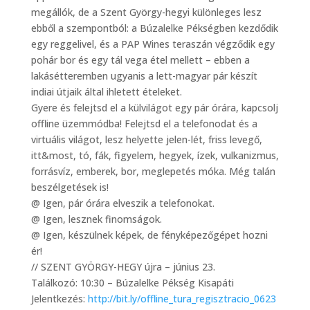
megállók, de a Szent György-hegyi különleges lesz
ebből a szempontból: a Búzalelke Pékségben kezdődik
egy reggelivel, és a PAP Wines teraszán végződik egy
pohár bor és egy tál vega étel mellett – ebben a
lakásétteremben ugyanis a lett-magyar pár készít
indiai útjaik által ihletett ételeket.
Gyere és felejtsd el a külvilágot egy pár órára, kapcsolj
offline üzemmódba! Felejtsd el a telefonodat és a
virtuális világot, lesz helyette jelen-lét, friss levegő,
itt&most, tó, fák, figyelem, hegyek, ízek, vulkanizmus,
forrásvíz, emberek, bor, meglepetés móka. Még talán
beszélgetések is!
@ Igen, pár órára elveszik a telefonokat.
@ Igen, lesznek finomságok.
@ Igen, készülnek képek, de fényképezőgépet hozni
ér!
// SZENT GYÖRGY-HEGY újra – június 23.
Találkozó: 10:30 – Búzalelke Pékség Kisapáti
Jelentkezés:
http://bit.ly/offline_tura_regisztracio_0623