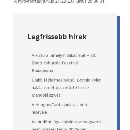
A nyitvatartás: június 21-22-23./ június 29-30-31.
Legfrissebb hírek
A kultúra, amely hidakat épít – 28.
Zsidó Kulturális Fesztivál
Budapesten
Újabb fájdalmas búcsú, Bonnie Tyler
halála ismét összetörte Leslie
Mandoki szívét
A HungaryCard ajánlatai, heti
hírlevele
Az ár dönt: így alakulnak a magyarok
nyári utazási tervei 2026-ban