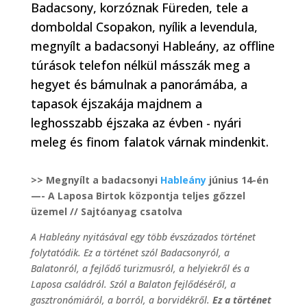
Badacsony, korzóznak Füreden, tele a
domboldal Csopakon, nyílik a levendula,
megnyílt a badacsonyi Hableány, az offline
túrások telefon nélkül másszák meg a
hegyet és bámulnak a panorámába, a
tapasok éjszakája majdnem a
leghosszabb éjszaka az évben - nyári
meleg és finom falatok várnak mindenkit.
>> Megnyílt a badacsonyi
Hableány
június 14-én
—- A Laposa Birtok központja teljes gőzzel
üzemel // Sajtóanyag csatolva
A Hableány nyitásával egy több évszázados történet
folytatódik. Ez a történet szól Badacsonyról, a
Balatonról, a fejlődő turizmusról, a helyiekről és a
Laposa családról. Szól a Balaton fejlődéséről, a
gasztronómiáról, a borról, a borvidékről.
Ez a történet