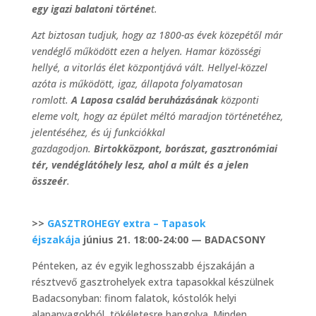
egy igazi balatoni történe
t.
Azt biztosan tudjuk, hogy az 1800-as évek közepétől már
vendéglő működött ezen a helyen. Hamar közösségi
hellyé, a vitorlás élet központjává vált. Hellyel-közzel
azóta is működött, igaz, állapota folyamatosan
romlott.
A Laposa család beruházásának
központi
eleme volt, hogy az épület méltó maradjon történetéhez,
jelentéséhez, és új funkciókkal
gazdagodjon.
Birtokközpont, borászat, gasztronómiai
tér, vendéglátóhely lesz, ahol a múlt és a jelen
összeér
.
>>
GASZTROHEGY extra – Tapasok
éjszakája
június 21. 18:00-24:00 — BADACSONY
Pénteken, az év egyik leghosszabb éjszakáján a
résztvevő gasztrohelyek extra tapasokkal készülnek
Badacsonyban: finom falatok, kóstolók helyi
alapanyagokból, tökéletesre hangolva. Minden