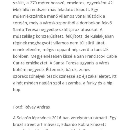
szállít, a 270 méter hosszú, emeletes, egyenként 42
ívből álló rendszer más feladatot kapott. Egy
műemlékszámba menő villamos vonal húzódik a
tetején, mely a városközpontból a dombokon fekvő
Santa Teresa negyedbe szállítja az utasokat. A
műszakilag korszerűsített, felújított, de külalakjában
réginek meghagyott villamos nem túl sűrű járat,
ennek ellenére, mégis roppant népszerű a turisták
körében. Megjelenésében kissé a San Francisco-i Cable
Car-ra emlékeztet. A Santa Teresa ugyanis a város
bohém negyede. Éttermek, bárok, zenés
szórakozóhelyek teszik színessé az éjszakai életet, itt
a hét minden napján szól a szamba, a funky és a hip-
hop.
Fotó: Révay András
A Selarón lépcsőnek 2016-ban vetélytársa támadt. Egy
brazil street art művész, Eduardo Kobra kinézett