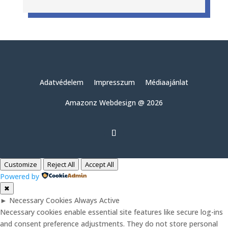
Adatvédelem
Impresszum
Médiaajánlat
Amazonz Webdesign @ 2026
Customize
Reject All
Accept All
Powered by
✖
►
Necessary Cookies
Always Active
Necessary cookies enable essential site features like secure log-ins
and consent preference adjustments. They do not store personal