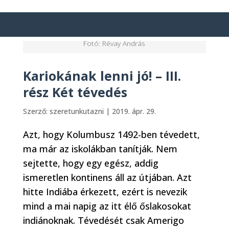
Fotó: Révay András
Kariokának lenni jó! – III.
rész Két tévedés
Szerző:
szeretunkutazni
|
2019. ápr. 29.
Azt, hogy Kolumbusz 1492-ben tévedett,
ma már az iskolákban tanítják. Nem
sejtette, hogy egy egész, addig
ismeretlen kontinens áll az útjában. Azt
hitte Indiába érkezett, ezért is nevezik
mind a mai napig az itt élő őslakosokat
indiánoknak. Tévedését csak Amerigo