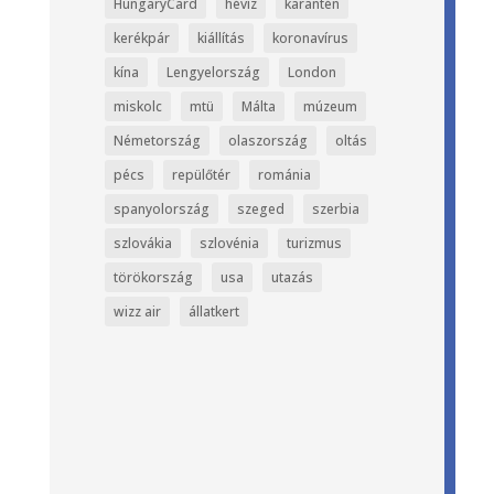
HungaryCard
hévíz
karantén
kerékpár
kiállítás
koronavírus
kína
Lengyelország
London
miskolc
mtü
Málta
múzeum
Németország
olaszország
oltás
pécs
repülőtér
románia
spanyolország
szeged
szerbia
szlovákia
szlovénia
turizmus
törökország
usa
utazás
wizz air
állatkert