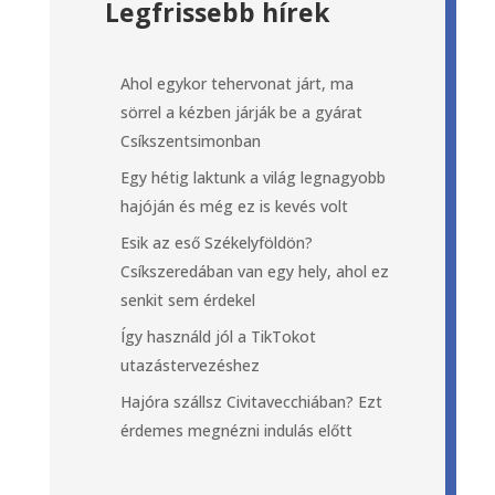
Legfrissebb hírek
Ahol egykor tehervonat járt, ma
sörrel a kézben járják be a gyárat
Csíkszentsimonban
Egy hétig laktunk a világ legnagyobb
hajóján és még ez is kevés volt
Esik az eső Székelyföldön?
Csíkszeredában van egy hely, ahol ez
senkit sem érdekel
Így használd jól a TikTokot
utazástervezéshez
Hajóra szállsz Civitavecchiában? Ezt
érdemes megnézni indulás előtt