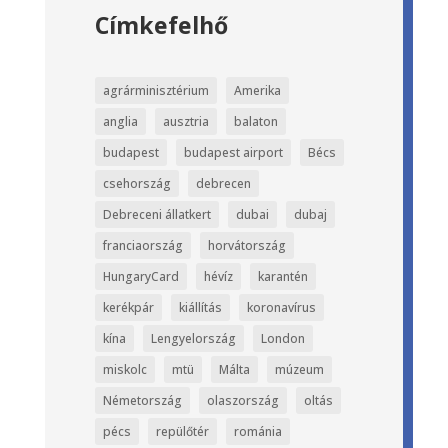
Címkefelhő
agrárminisztérium
Amerika
anglia
ausztria
balaton
budapest
budapest airport
Bécs
csehország
debrecen
Debreceni állatkert
dubai
dubaj
franciaország
horvátország
HungaryCard
hévíz
karantén
kerékpár
kiállítás
koronavírus
kína
Lengyelország
London
miskolc
mtü
Málta
múzeum
Németország
olaszország
oltás
pécs
repülőtér
románia