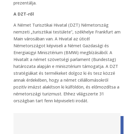
prezentálja.
A DZT-ről
A Német Turisztikai Hivatal (DZT) Németország
nemzeti „turisztikai testülete”, székhelye Frankfurt am
Main városában van. A Hivatal az úticél
Németországot képviseli a Német Gazdasági és
Energiaügyi Minisztérium (BMWi) megbízásából. A
Hivatalt a német szövetségi parlament (Bundestag)
határozata alapján e minisztérium támogatja. A DZT
stratégiákat és termékeket dolgoz ki és tesz közzé
annak érdekében, hogy a német célállomásokról
pozitív imázst alakítson ki külföldön, és előmozdítsa a
németországi turizmust. Ehhez világszerte 31
országban tart fenn képviseleti irodát.