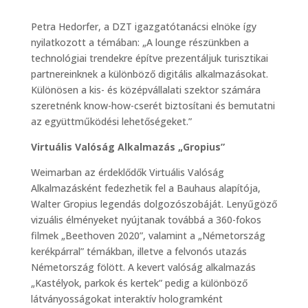
Petra Hedorfer, a DZT igazgatótanácsi elnöke így
nyilatkozott a témában: „A lounge részünkben a
technológiai trendekre építve prezentáljuk turisztikai
partnereinknek a különböző digitális alkalmazásokat.
Különösen a kis- és középvállalati szektor számára
szeretnénk know-how-cserét biztosítani és bemutatni
az együttműködési lehetőségeket.”
Virtuális Valóság Alkalmazás „Gropius”
Weimarban az érdeklődők Virtuális Valóság
Alkalmazásként fedezhetik fel a Bauhaus alapítója,
Walter Gropius legendás dolgozószobáját. Lenyűgöző
vizuális élményeket nyújtanak továbbá a 360-fokos
filmek „Beethoven 2020”, valamint a „Németország
kerékpárral” témákban, illetve a felvonós utazás
Németország fölött. A kevert valóság alkalmazás
„Kastélyok, parkok és kertek” pedig a különböző
látványosságokat interaktív hologramként