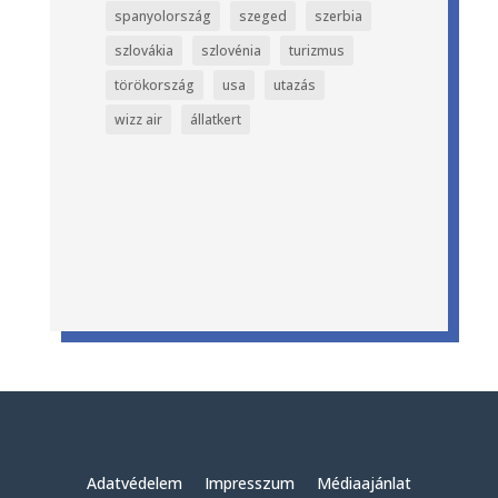
spanyolország
szeged
szerbia
szlovákia
szlovénia
turizmus
törökország
usa
utazás
wizz air
állatkert
Adatvédelem
Impresszum
Médiaajánlat