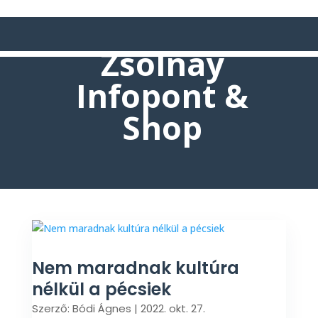
Zsolnay
Infopont &
Shop
Nem maradnak kultúra
nélkül a pécsiek
Szerző:
Bódi Ágnes
|
2022. okt. 27.