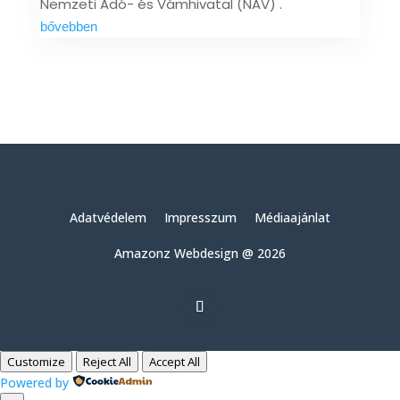
Nemzeti Adó- és Vámhivatal (NAV) .
bővebben
Adatvédelem
Impresszum
Médiaajánlat
Amazonz Webdesign @ 2026
Customize
Reject All
Accept All
Powered by