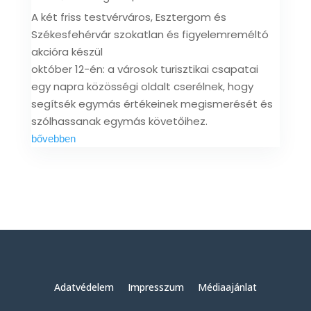
A két friss testvérváros, Esztergom és
Székesfehérvár szokatlan és figyelemreméltó
akcióra készül
október 12-én: a városok turisztikai csapatai
egy napra közösségi oldalt cserélnek, hogy
segítsék egymás értékeinek megismerését és
szólhassanak egymás követőihez.
bővebben
Adatvédelem
Impresszum
Médiaajánlat