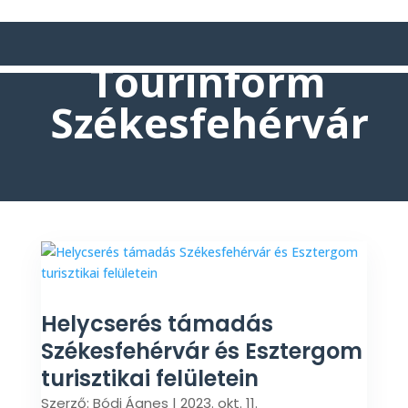
Tourinform
Székesfehérvár
Helycserés támadás
Székesfehérvár és Esztergom
turisztikai felületein
Szerző:
Bódi Ágnes
|
2023. okt. 11.