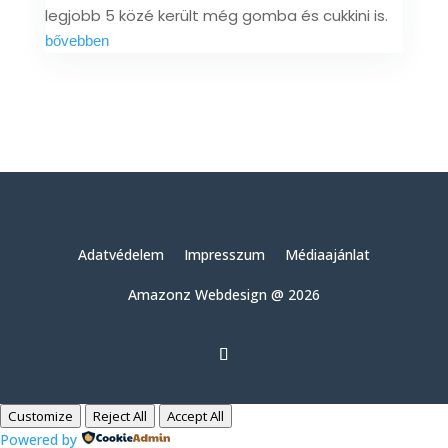
legjobb 5 közé került még gomba és cukkini is.
bővebben
Adatvédelem
Impresszum
Médiaajánlat
Amazonz Webdesign @ 2026
Customize
Reject All
Accept All
Powered by