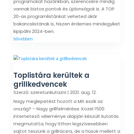
programokat hazánkban, szerencsére mindig
vannak biztos pontok és újdonságok is. A TOP
20-as programlistánkat veheted akár
bakancslistának is, hiszen érdemes mindegyiket
kipipálni 2024-ben.
bővebben
Toplistára kerültek a
grillkedvencek
Szerző:
szeretunkutazni
|
2021. aug. 12.
Nagy meglepetést hozott a Mit eszik az
ország? – Nagy grillfelmérése. Közel 1500
internetező véleménye alapján készült kutatás
megmutatta, hogy itthon legszívesebben
sajtot teszünk a grillrácsra, de a húsok mellett a