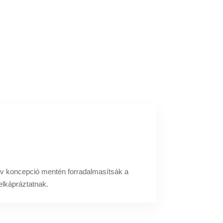
atív koncepció mentén forradalmasítsák a
elkápráztatnak.