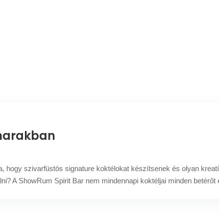
oharakban
oda, hogy szivarfüstös signature koktélokat készítsenek és olyan kre
talni? A ShowRum Spirit Bar nem mindennapi koktéljai minden betérőt 