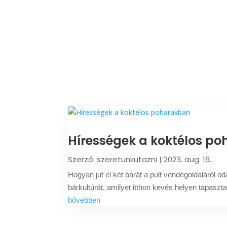
Hírességek a koktélos p
Szerző:
szeretunkutazni
|
2023. aug. 16.
Hogyan jut el két barát a pult vendégoldaláról 
bárkultúrát, amilyet itthon kevés helyen tapasz
bővebben