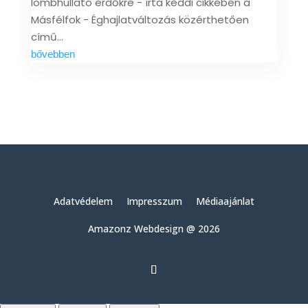
lombhullató erdőkre - írta keddi cikkében a
Másfélfok - Éghajlatváltozás közérthetően
című...
bővebben
Adatvédelem
Impresszum
Médiaajánlat
Amazonz Webdesign @ 2026