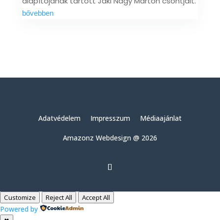
alapítójának tartott Jáki Nagy Márton csontjait.
bővebben
Adatvédelem
Impresszum
Médiaajánlat
Amazonz Webdesign @ 2026
Customize
Reject All
Accept All
Powered by