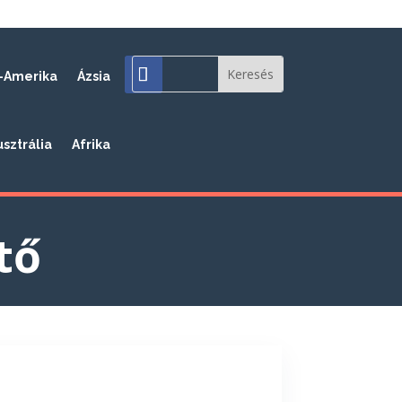
-Amerika
Ázsia
usztrália
Afrika
tő