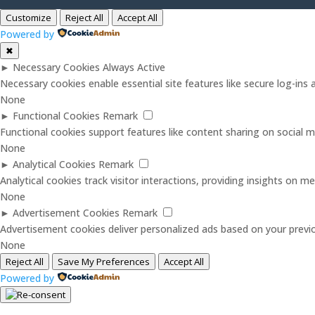
Customize
Reject All
Accept All
Powered by
✖
►
Necessary Cookies
Always Active
Necessary cookies enable essential site features like secure log-in
None
►
Functional Cookies
Remark
Functional cookies support features like content sharing on social me
None
►
Analytical Cookies
Remark
Analytical cookies track visitor interactions, providing insights on met
None
►
Advertisement Cookies
Remark
Advertisement cookies deliver personalized ads based on your previo
None
Reject All
Save My Preferences
Accept All
Powered by