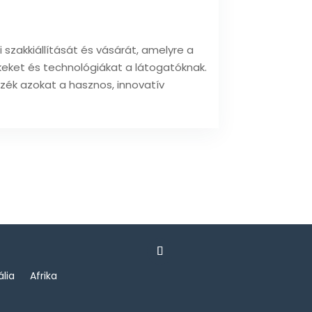
zakkiállítását és vásárát, amelyre a
keket és technológiákat a látogatóknak.
zzék azokat a hasznos, innovatív
ália
Afrika