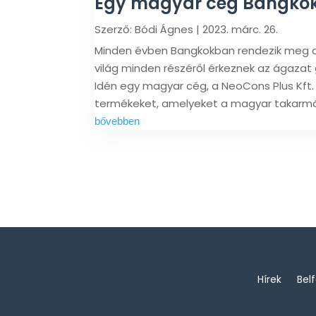
Egy magyar cég Bangkoki
Szerző:
Bódi Ágnes
|
2023. márc. 26.
Minden évben Bangkokban rendezik meg a v
világ minden részéről érkeznek az ágazat
Idén egy magyar cég, a NeoCons Plus Kft. 
termékeket, amelyeket a magyar takarmá
bővebben
Hírek
Bel