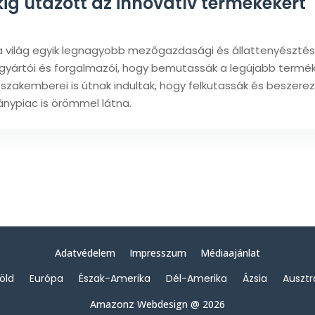
g utazott az innovatív termékekért
ilág egyik legnagyobb mezőgazdasági és állattenyésztési s
 gyártói és forgalmazói, hogy bemutassák a legújabb termé
szakemberei is útnak indultak, hogy felkutassák és beszere
nypiac is örömmel látna.
Adatvédelem
Impresszum
Médiaajánlat
föld
Európa
Észak-Amerika
Dél-Amerika
Ázsia
Ausztr
Amazonz Webdesign @ 2026