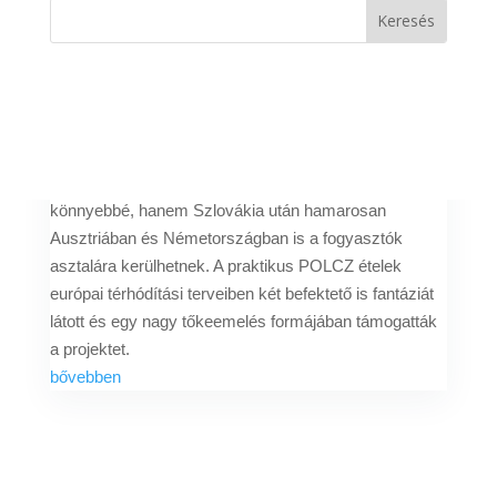
Hatalmas tőkebevonással
erősít a nemzetközi piacokon
a magyar márka
Szerző:
Bódi Ágnes
|
2023. dec. 27.
A POLCZ adalékanyag-mentes, minőségi tartós
készételei már nemcsak a magyarok életét teszik
könnyebbé, hanem Szlovákia után hamarosan
Ausztriában és Németországban is a fogyasztók
asztalára kerülhetnek. A praktikus POLCZ ételek
európai térhódítási terveiben két befektető is fantáziát
látott és egy nagy tőkeemelés formájában támogatták
a projektet.
bővebben