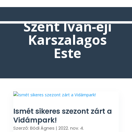
Szent Iván-éji
Karszalagos
Este
Ismét sikeres szezont zárt a
Vidámpark!
Szerző:
Bódi Ágnes
|
2022. nov. 4.