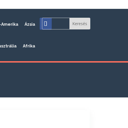
-Amerika
Ázsia
usztrália
Afrika