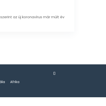
zerint az új koronavírus már múlt év
ália
Afrika