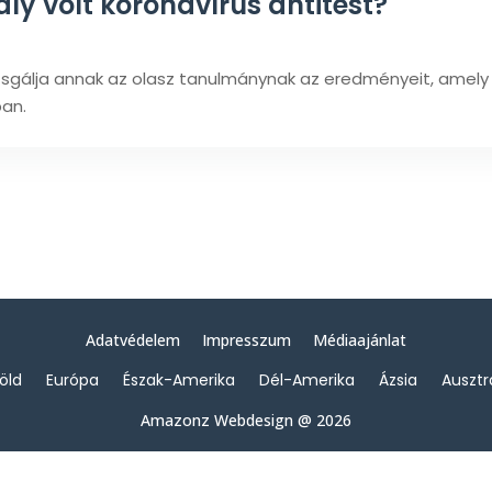
ly volt koronavírus antitest?
sgálja annak az olasz tanulmánynak az eredményeit, amely s
ban.
Adatvédelem
Impresszum
Médiaajánlat
föld
Európa
Észak-Amerika
Dél-Amerika
Ázsia
Ausztr
Amazonz Webdesign @ 2026