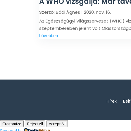
A WHO vizsgálja: Már tava
Szerző:
Bódi Ágnes
|
2020. nov. 16.
Az Egészségügyi Világszervezet (WHO) viz
szeptemberében jelent volt Olaszország
bővebben
Hírek
Bel
Customize
Reject All
Accept All
Powered by