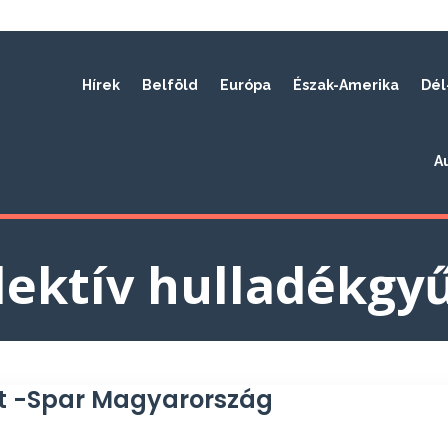
Hírek
Belföld
Európa
Észak-Amerika
Dél
A
lektív hulladékgyű
st -Spar Magyarország