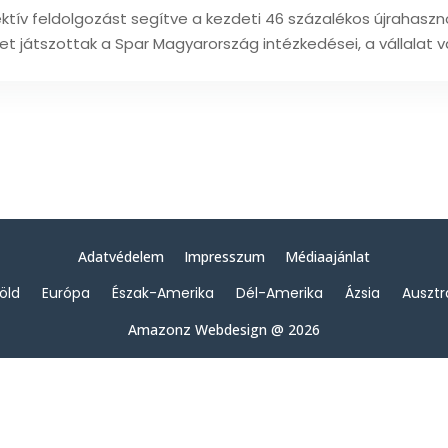
ktív feldolgozást segítve a kezdeti 46 százalékos újrahaszno
t játszottak a Spar Magyarország intézkedései, a vállalat 
Adatvédelem
Impresszum
Médiaajánlat
föld
Európa
Észak-Amerika
Dél-Amerika
Ázsia
Ausztr
Amazonz Webdesign @ 2026