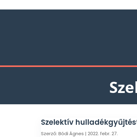
Sze
Szelektív hulladékgyűjté
Szerző:
Bódi Ágnes
|
2022. febr. 27.