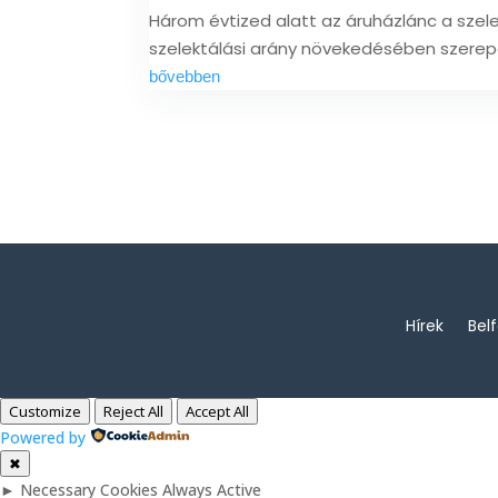
Három évtized alatt az áruházlánc a szele
szelektálási arány növekedésében szerepe
bővebben
Hírek
Bel
Customize
Reject All
Accept All
Powered by
✖
►
Necessary Cookies
Always Active