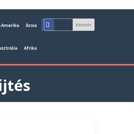
-Amerika
Ázsia
usztrália
Afrika
jtés