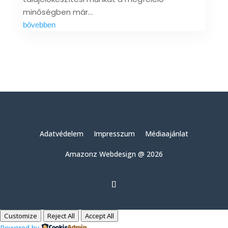
minőségben már...
bővebben
Adatvédelem
Impresszum
Médiaajánlat
Amazonz Webdesign @ 2026
Customize
Reject All
Accept All
Powered by