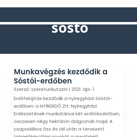
sóstó
Munkavégzés kezdődik a
Sóstói-erdőben
Szerző:
szeretunkutazni
|
2021. ápr. 1.
Erdőfelújítás kezdődik a nyíregyházi Sóstói-
erdőben: a NYÍRERDŐ Zrt. Nyíregyházi
Erdészetének munkatársai két erdőrészletben,
összesen négy hektáron dolgoznak majd. A
csapadékos ősz és tél után a tervezett
talajelőkészítési munkát a megfelelő