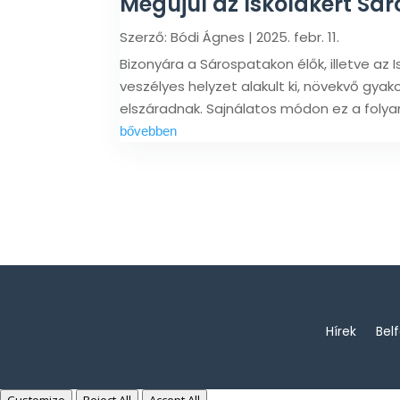
Megújul az Iskolakert Sá
Szerző:
Bódi Ágnes
|
2025. febr. 11.
Bizonyára a Sárospatakon élők, illetve az 
veszélyes helyzet alakult ki, növekvő gyako
elszáradnak. Sajnálatos módon ez a folya
bővebben
Hírek
Bel
Customize
Reject All
Accept All