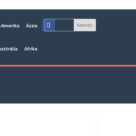
-Amerika
Ázsia
usztrália
Afrika