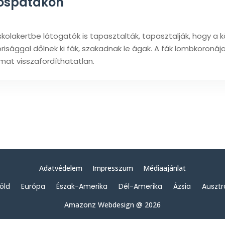
rospatakon
Iskolakertbe látogatók is tapasztalták, tapasztalják, hogy a
risággal dőlnek ki fák, szakadnak le ágak. A fák lombkoronája k
mat visszafordíthatatlan.
Adatvédelem
Impresszum
Médiaajánlat
föld
Európa
Észak-Amerika
Dél-Amerika
Ázsia
Ausztr
Amazonz Webdesign @ 2026