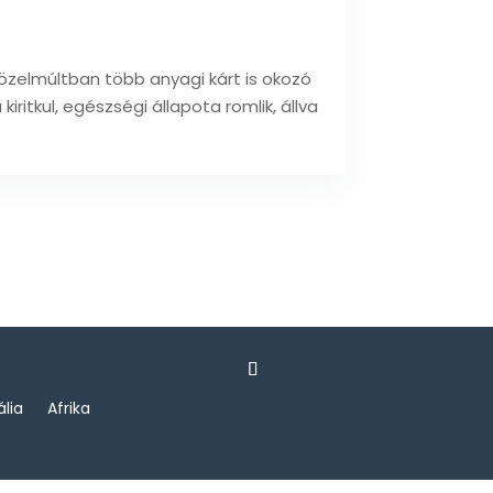
 közelmúltban több anyagi kárt is okozó
iritkul, egészségi állapota romlik, állva
ália
Afrika