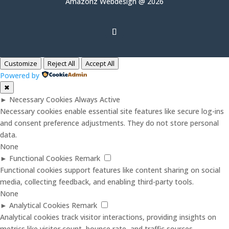
Amazonz Webdesign @ 2026
Customize
Reject All
Accept All
Powered by
✖
►
Necessary Cookies
Always Active
Necessary cookies enable essential site features like secure log-ins
and consent preference adjustments. They do not store personal
data.
None
►
Functional Cookies
Remark
Functional cookies support features like content sharing on social
media, collecting feedback, and enabling third-party tools.
None
►
Analytical Cookies
Remark
Analytical cookies track visitor interactions, providing insights on
metrics like visitor count, bounce rate, and traffic sources.