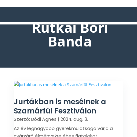
Rutkai Bori
Banda
Jurtákban is mesélnek a
Szamárfül Fesztiválon
Szerző:
Bódi Ágnes
|
2024. aug. 3.
Az év legnagyobb gyerekmulatsága várja a
nyárzáró élményekre éhes fiatalokat: