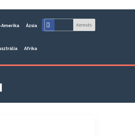
-Amerika
Ázsia
usztrália
Afrika
u