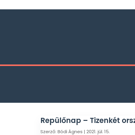
Repülőnap – Tizenkét orsz
Szerző:
Bódi Ágnes
|
2021. júl. 15.