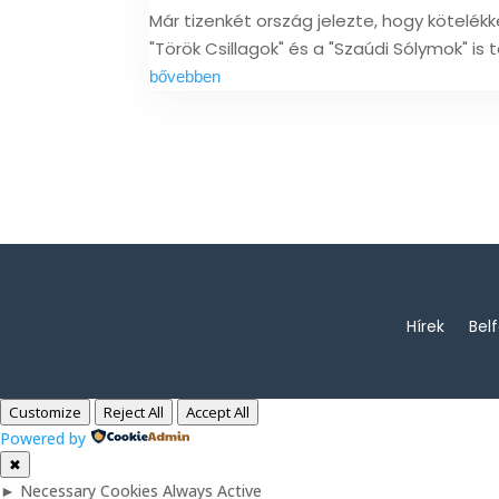
Már tizenkét ország jelezte, hogy kötelé
"Török Csillagok" és a "Szaúdi Sólymok" is 
bővebben
Hírek
Bel
Customize
Reject All
Accept All
Powered by
✖
►
Necessary Cookies
Always Active