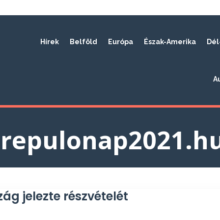
Hírek
Belföld
Európa
Észak-Amerika
Dél
A
repulonap2021.h
ág jelezte részvételét