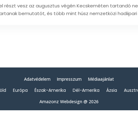
kkel részt vesz az augusztus végén Kecskeméten tartandó n
tartanak bemutatót, és több mint húsz nemzetközi hadiipari vál
Adatvédelem
Impresszum
Médiaajánlat
föld
Európa
Észak-Amerika
Dél-Amerika
Ázsia
Ausztr
Amazonz Webdesign @ 2026