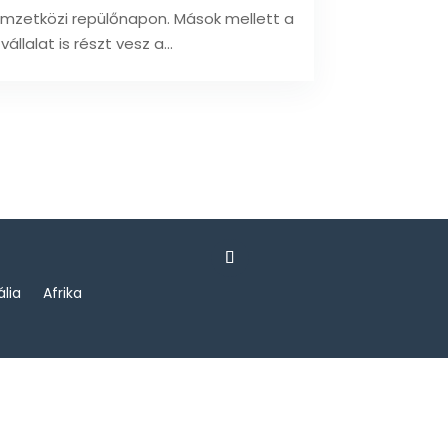
emzetközi repülőnapon. Mások mellett a
lalat is részt vesz a...
ália
Afrika