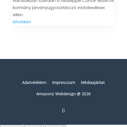
városokban szerdán a Giuseppe Conte vezette
kormány járványügyi korlátozó intézkedései
ellen.
bővebben
Adatvédelem
Impresszum
Médiaajánlat
Amazonz Webdesign @ 2026