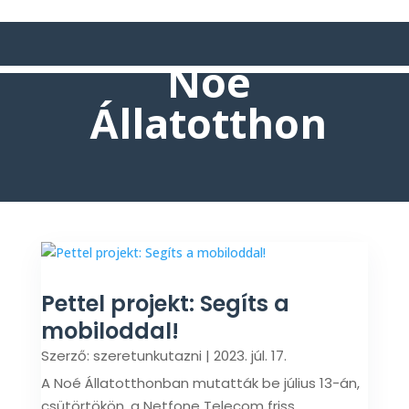
Noé
Állatotthon
Pettel projekt: Segíts a
mobiloddal!
Szerző:
szeretunkutazni
|
2023. júl. 17.
A Noé Állatotthonban mutatták be július 13-án,
csütörtökön, a Netfone Telecom friss